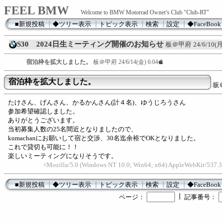
FEEL BMW
Welcome to BMW Motorrad Owner's Club "Club-RT"
■新規投稿
┃
◆ツリー表示
┃
トピック表示
┃
検索
┃
設定
┃
◆FaceBook
S30 2024日生ミーティング開催のお知らせ
板＠甲府
24/6/10(月
宿泊枠を拡大しました。
板＠甲府
24/6/14(金) 6:04
宿泊枠を拡大しました。
板
たけさん、げんさん、かるかんさん(計４名)、ゆうじろうさん
参加希望確認しました。
ありがとうございます。
当初募集人数の25名間近となりましたので、
kumachanにお願いして宿と交渉、30名迄余裕でOKとなりました。
これで貸切も可能に！！
楽しいミーティングになりそうです。
<Mozilla/5.0 (Windows NT 10.0; Win64; x64) AppleWebKit/537.3
■新規投稿
┃
◆ツリー表示
┃
トピック表示
┃
検索
┃
設定
┃
◆FaceBook
┃
ページ：
記事番号：