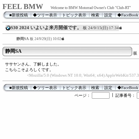
FEEL BMW
Welcome to BMW Motorrad Owner's Club "Club-RT"
■新規投稿
┃
◆ツリー表示
┃
トピック表示
┃
検索
┃
設定
┃
◆FaceBook
S30 2024 いよいよ来月開催です。
板
24/9/15(日) 17:34
静岡SA
板
24/9/29(日) 10:02
静岡SA
板
ササヤンさん、了解しました。
こちらこそよろしくです。
<Mozilla/5.0 (Windows NT 10.0; Win64; x64) AppleWebKit/537.3
■新規投稿
┃
◆ツリー表示
┃
トピック表示
┃
検索
┃
設定
┃
◆FaceBook
┃
ページ：
記事番号：