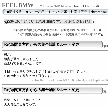
FEEL BMW
Welcome to BMW Motorrad Owner's Club "Club-RT"
■新規投稿
┃
◆ツリー表示
┃
トピック表示
┃
検索
┃
設定
┃
◆FaceBook
S30 2024 いよいよ来月開催です。
板
24/9/15(日) 17:34
Re(2):関東方面からの集合場所&ルート変更
和泉
24/10/12(土) 20:27
Re(3):関東方面からの集合場所&ルート変更
板
24/10/14(月) 17:27
Re(2):関東方面からの集合場所&ルート変更
和
板さん
報告が遅れてすみません。
宿直行でお願いいたします。
本日 佐原祭りでテスト走行しましたが快適走行しでした。
600km走って参加させて頂きます。
<Mozilla/5.0 (Windows NT 10.0; Win64; x64) AppleWebK
Re(3):関東方面からの集合場所&ルート変更
板
和泉 さん、了解しました。
久久再会楽しみでっす。