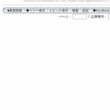
<Mozilla/5.0 (Windows NT 10.0; Win64; x64) AppleWebKit/537.
■新規投稿
┃
◆ツリー表示
┃
トピック表示
┃
検索
┃
設定
┃
◆FaceBook
┃
ページ：
記事番号：