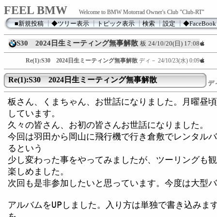
FEEL BMW
Welcome to BMW Motorrad Owner's Club "Club-RT"
■新規投稿
┃
◆ツリー表示
┃
トピック表示
┃
検索
┃
設定
┃
◆FaceBook
S30 2024日生ミーティング無事解散
板
24/10/20(日) 17:08
Re(1):S30 2024日生ミーティング無事解散
ディ－
24/10/23(水) 0:09
Re(1):S30 2024日生ミーティング無事解散
デ
板さん、くまちゃん、お世話になりました。月曜昼頃
しています。
久々の皆さん、お初の皆さんお世話になりました。
今回は羽田から岡山に飛行機で行き倉敷でレンタルバ
るという
少し変わった事をやってみましたが、ツーリングも観
楽しめました。
次回も是非参加したいと思っています。今度は大型バ
アルバムをUPしました。入り方は単独で書き込みま
を