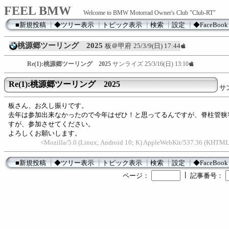
FEEL BMW
Welcome to BMW Motorrad Owner's Club "Club-RT"
■新規投稿
┃
◆ツリー表示
┃
トピック表示
┃
検索
┃
設定
┃
◆FaceBook
桃源郷ツーリング 2025
板＠甲府
25/3/9(日) 17:44
Re(1):桃源郷ツーリング 2025
サンライズ
25/3/16(日) 13:10
Re(1):桃源郷ツーリング 2025
サ
板さん、お久し振りです。
去年は参加出来なかったので今年はぜひ！と思ってるんですが、脊柱管狭
すが、参加させてください。
よろしくお願いします。
<Mozilla/5.0 (Linux; Android 10; K) AppleWebKit/537.36 (KHTML
■新規投稿
┃
◆ツリー表示
┃
トピック表示
┃
検索
┃
設定
┃
◆FaceBook
┃
ページ：
記事番号：