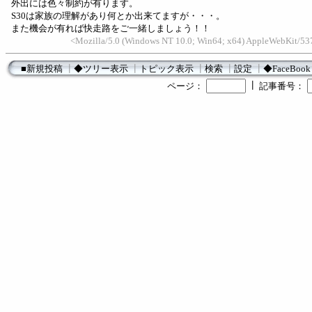
外出には色々制約が有ります。
S30は家族の理解があり何とか出来てますが・・・。
また機会が有れば快走路をご一緒しましょう！！
<Mozilla/5.0 (Windows NT 10.0; Win64; x64) AppleWebKit/537
■新規投稿
┃
◆ツリー表示
┃
トピック表示
┃
検索
┃
設定
┃
◆FaceBook
┃
ページ：
記事番号：