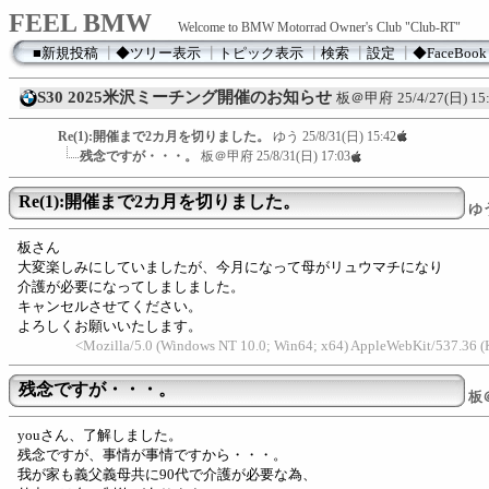
FEEL BMW
Welcome to BMW Motorrad Owner's Club "Club-RT"
■新規投稿
┃
◆ツリー表示
┃
トピック表示
┃
検索
┃
設定
┃
◆FaceBook
S30 2025米沢ミーチング開催のお知らせ
板＠甲府
25/4/27(日) 15
Re(1):開催まで2カ月を切りました。
ゆう
25/8/31(日) 15:42
残念ですが・・・。
板＠甲府
25/8/31(日) 17:03
Re(1):開催まで2カ月を切りました。
ゆ
板さん
大変楽しみにしていましたが、今月になって母がリュウマチになり
介護が必要になってしましました。
キャンセルさせてください。
よろしくお願いいたします。
<Mozilla/5.0 (Windows NT 10.0; Win64; x64) AppleWebKit/537.36 
残念ですが・・・。
板
youさん、了解しました。
残念ですが、事情が事情ですから・・・。
我が家も義父義母共に90代で介護が必要な為、