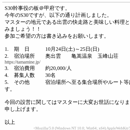
S30幹事役の板＠甲府です。
今年のS30ですが、以下の通り計画しました。
マスターの地元である出雲の快走路と美味しい料理と
みましょう！！
参加ご希望の方は書き込みをお願いします。
1. 期 日 10月24日(土)～25日(日)
2. 宿泊場所 奥出雲 亀嵩温泉 玉峰山荘
https://tamamine.jp/
3. 宿泊費用 約20,000/人
4. 募集人数 30名
5. その他 宿泊場所へ至る集合場所やルート等
す。
今回の設営に関してはマスターに大変お世話になりま
申し上げます。
以上
<Mozilla/5.0 (Windows NT 10.0; Win64; x64) AppleWebKit/5