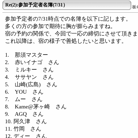
Re(2):参加予定者名簿(7/31）
板
参加予定者の7/31時点での名簿を以下に記します。
多くの方の参加で期待に胸が膨らみますね。
宿の予約の関係で、今回で一応の締切にさせて頂きま
これ以降は、宿の様子で善処したいと思います。
1. 那須マスター
2. 赤いイナゴ さん
3. ミルキー さん
4. ササヤン さん
5. 山崎(広島) さん
6. YOU さん
7. ムー さん
8. Kame@茅ヶ崎 さん
9. AGQ さん
10. 阿久津 さん
11. 竹岡 さん
12. ディー さん