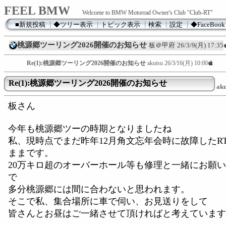
FEEL BMW
Welcome to BMW Motorrad Owner's Club "Club-RT"
■新規投稿
┃
◆ツリー表示
┃
トピック表示
┃
検索
┃
設定
┃
◆FaceBook
桃源郷ツーリング2026開催のお知らせ
板＠甲府
26/3/9(月) 17:35
Re(1):桃源郷ツーリング2026開催のお知らせ
akutsu
26/3/16(月) 10:00
Re(1):桃源郷ツーリング2026開催のお知らせ
aku
板さん
今年も桃源郷ツーの時期となりましたね
私、現時点でまだ昨年12月角文忘年会時に故障したR
ままです。
20万キロ超のオーバーホール等も修理と一緒にお願
で
多分桃源郷には間に合わないと思われます。
そこで私、集合場所に車で伺い、お見送りをして
皆さんとお昼はご一緒させて頂ければと考えています