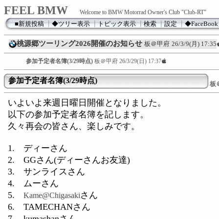
FEEL BMW
Welcome to BMW Motorrad Owner's Club "Club-RT"
■新規投稿
┃
◆ツリー表示
┃
トピック表示
┃
検索
┃
設定
┃
◆FaceBook
桃源郷ツーリング2026開催のお知らせ
板＠甲府
26/3/9(月) 17:35
参加予定者名簿(3/29時点)
板＠甲府
26/3/29(日) 17:37
参加予定者名簿(3/29時点)
板
いよいよ来週日曜日開催となりました。
以下の参加予定者名簿を記します。
久々再会の皆さん、楽しみです。
1. ディーさん
2. GGさん(ディーさんお友達)
3. サンライスさん
4. ムーさん
5.
さん
Kame@Chigasaki
6. TAMECHANさん
7. kumashanさん