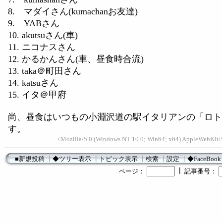
8. マダイさん(kumachanお友達)
9. YABさん
10. akutsuさん(車)
11. ニコナスさん
12. かるかんさん(車、昼食時合流)
13. taka＠町田さん
14. katsuさん
15. イタ＠甲府
尚、昼食はいつもの小淵沢道の駅イタリアンの「ロト
す。
<Mozilla/5.0 (Windows NT 10.0; Win64; x64) AppleWebKit/5
■新規投稿
┃
◆ツリー表示
┃
トピック表示
┃
検索
┃
設定
┃
◆FaceBook
┃
ページ：
記事番号：