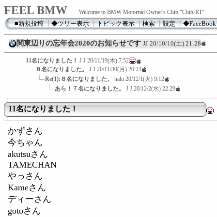
FEEL BMW
Welcome to BMW Motorrad Owner's Club "Club-RT"
■新規投稿
┃
◆ツリー表示
┃
トピック表示
┃
検索
┃
設定
┃
◆FaceBook
関東辺りの忘年会2020のお知らせです
JJ
20/10/10(土) 21:28
11名になりました！
J J
20/11/19(木) 7:52
８名になりました。
J J
20/11/30(月) 20:23
Re(1):８名になりました。
halu
20/12/1(火) 9:12
あら！７名になりました。
J J
20/12/2(水) 22:29
11名になりました！
かずさん
今ちゃん
akutsuさん
TAMECHAN
やっさん
Kameさん
ディーさん
gotoさん