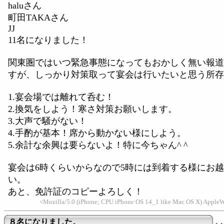
haluさん
町田TAKAさん
JJ
11名になりました！
関東圏ではいつ緊急事態になってもおかしく無い報道
すが、しっかり対策取って宴会は行いたいと思う所存
1.宴会場では離れて呑む！
2.換気をしよう！寒さ対策お願いします。
3.大声で騒がない！
4.手酌が基本！席から動かない様にしよう。
5.余計な余興は要らないよ！特に今ちゃん^ ^
宴会は6時くらいからなので5時には到着する様にお
い。
あと、免許証のコピーよろしく！
<Mozilla/5.0 (iPhone; CPU iPhone OS 14_1 like Mac OS X) Apple
８名になりました。