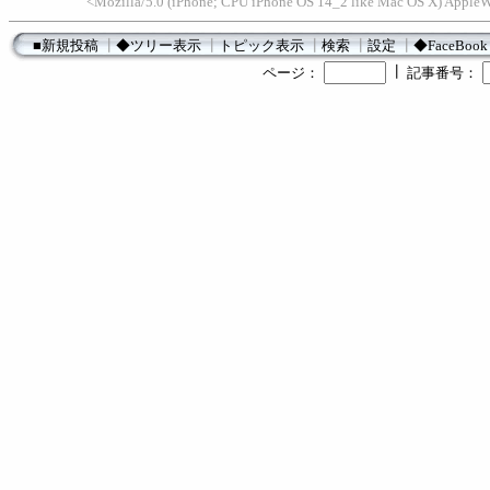
<Mozilla/5.0 (iPhone; CPU iPhone OS 14_2 like Mac OS X) Apple
■新規投稿
┃
◆ツリー表示
┃
トピック表示
┃
検索
┃
設定
┃
◆FaceBook
┃
ページ：
記事番号：