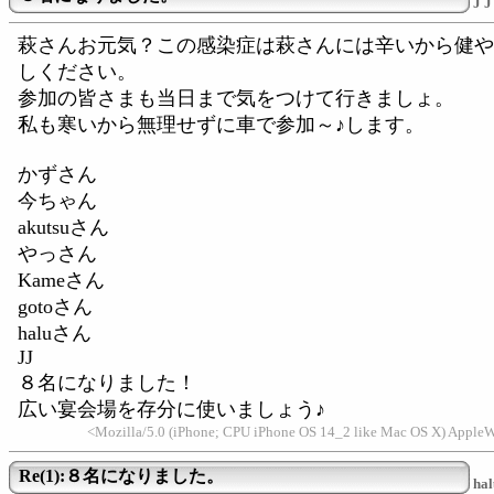
J J
萩さんお元気？この感染症は萩さんには辛いから健や
しください。
参加の皆さまも当日まで気をつけて行きましょ。
私も寒いから無理せずに車で参加～♪します。
かずさん
今ちゃん
akutsuさん
やっさん
Kameさん
gotoさん
haluさん
JJ
８名になりました！
広い宴会場を存分に使いましょう♪
<Mozilla/5.0 (iPhone; CPU iPhone OS 14_2 like Mac OS X) Apple
Re(1):８名になりました。
hal