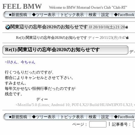
FEEL BMW
Welcome to BMW Motorrad Owner's Club "Club-RT"
■新規投稿
┃
◆ツリー表示
┃
トピック表示
┃
検索
┃
設定
┃
◆FaceBook
関東辺りの忘年会2020のお知らせです
JJ
20/10/10(土) 21:28
Re(1):関東辺りの忘年会2020のお知らせです
ディー
20/11/23(月) 9:47
Re(1):関東辺りの忘年会2020のお知らせです
デ
>JJさん、今ちゃん
行くつもりだったのですが、
都合によりキャンセルとさせて下さい。
すみません。
毎年欠かせない恒例行事だったのですが
残念です。
ディー
<Mozilla/5.0 (Linux; Android 10; POT-LX2J Build/HUAWEIPOT-LX2J; 
■新規投稿
┃
◆ツリー表示
┃
トピック表示
┃
検索
┃
設定
┃
◆FaceBook
┃
ページ：
記事番号：