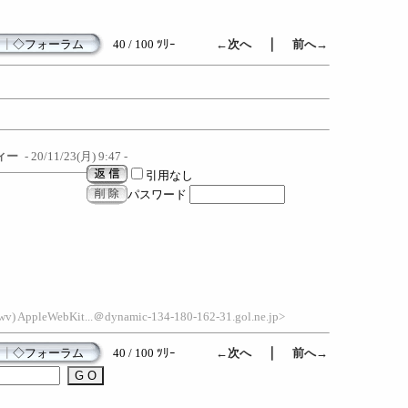
｜
┃
◇フォーラム
40 / 100 ﾂﾘｰ
←次へ
前へ→
ィー
- 20/11/23(月) 9:47 -
引用なし
パスワード
wv) AppleWebKit...＠dynamic-134-180-162-31.gol.ne.jp>
｜
┃
◇フォーラム
40 / 100 ﾂﾘｰ
←次へ
前へ→