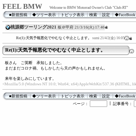
FEEL BMW
Welcome to BMW Motorrad Owner's Club "Club-RT"
■新規投稿
┃
◆ツリー表示
┃
トピック表示
┃
検索
┃
設定
┃
◆FaceBook
桃源郷ツーリング2021
板＠甲府
21/3/16(火) 17:46
Re(1):天気予報悪化でやむなく中止とします。
sumi
21/4/2(金) 16:05
Re(1):天気予報悪化でやむなく中止とします。
板さん ご英断 承知しました。
まだまだコロナ禍、もしかしたら天の声かもしれません。
来年を楽しみにしています。
<Mozilla/5.0 (Windows NT 10.0; Win64; x64) AppleWebKit/537.36 (KHTML, lik
■新規投稿
┃
◆ツリー表示
┃
トピック表示
┃
検索
┃
設定
┃
◆FaceBook
┃
ページ：
記事番号：