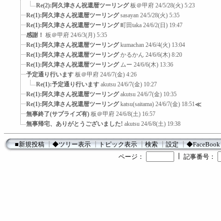
Re(2):阿久津さん祝還暦ツーリング
板＠甲府
24/5/28(火) 5:23
Re(1):阿久津さん祝還暦ツーリング
sasayan
24/5/28(火) 5:35
Re(1):阿久津さん祝還暦ツーリング
町田taka
24/6/2(日) 19:47
感謝！
板＠甲府
24/6/3(月) 5:35
Re(1):阿久津さん祝還暦ツーリング
kumachan
24/6/4(火) 13:04
Re(1):阿久津さん祝還暦ツーリング
かるかん
24/6/6(木) 8:20
Re(1):阿久津さん祝還暦ツーリング
ムー
24/6/6(木) 13:36
予定通り行います
板＠甲府
24/6/7(金) 4:26
Re(1):予定通り行います
akutsu
24/6/7(金) 10:27
Re(1):阿久津さん祝還暦ツーリング
akutsu
24/6/7(金) 10:35
Re(1):阿久津さん祝還暦ツーリング
katsu(saitama)
24/6/7(金) 18:51
≪
無事終了(サプライズ有)
板＠甲府
24/6/8(土) 16:57
無事帰宅、ありがとうございました!
akutsu
24/6/8(土) 19:38
■新規投稿
┃
◆ツリー表示
┃
トピック表示
┃
検索
┃
設定
┃
◆FaceBook
┃
ページ：
記事番号：