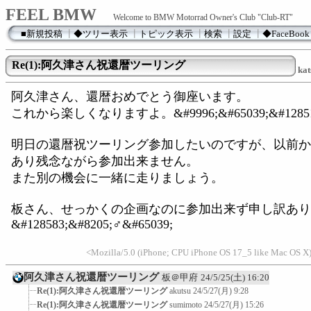
FEEL BMW
Welcome to BMW Motorrad Owner's Club "Club-RT"
■新規投稿
┃
◆ツリー表示
┃
トピック表示
┃
検索
┃
設定
┃
◆FaceBook
Re(1):阿久津さん祝還暦ツーリング
kat
阿久津さん、還暦おめでとう御座います。
これから楽しくなりますよ。&#9996;&#65039;&#12851
明日の還暦祝ツーリング参加したいのですが、以前か
あり残念ながら参加出来ません。
また別の機会に一緒に走りましょう。
板さん、せっかくの企画なのに参加出来ず申し訳あり
&#128583;&#8205;♂&#65039;
<Mozilla/5.0 (iPhone; CPU iPhone OS 17_5 like Mac OS X
阿久津さん祝還暦ツーリング
板＠甲府
24/5/25(土) 16:20
Re(1):阿久津さん祝還暦ツーリング
akutsu
24/5/27(月) 9:28
Re(1):阿久津さん祝還暦ツーリング
sumimoto
24/5/27(月) 15:26