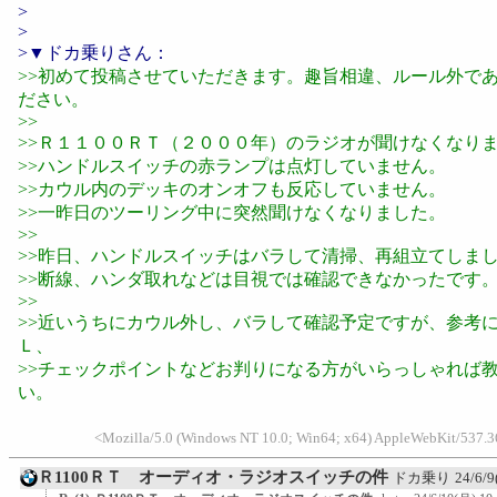
>
>
>▼ドカ乗りさん：
>>初めて投稿させていただきます。趣旨相違、ルール外で
ださい。
>>
>>Ｒ１１００ＲＴ（２０００年）のラジオが聞けなくなり
>>ハンドルスイッチの赤ランプは点灯していません。
>>カウル内のデッキのオンオフも反応していません。
>>一昨日のツーリング中に突然聞けなくなりました。
>>
>>昨日、ハンドルスイッチはバラして清掃、再組立てしま
>>断線、ハンダ取れなどは目視では確認できなかったです
>>
>>近いうちにカウル外し、バラして確認予定ですが、参考
Ｌ、
>>チェックポイントなどお判りになる方がいらっしゃれば
い。
<Mozilla/5.0 (Windows NT 10.0; Win64; x64) AppleWebKit/537.36
Ｒ1100ＲＴ オーディオ・ラジオスイッチの件
ドカ乗り
24/6/9