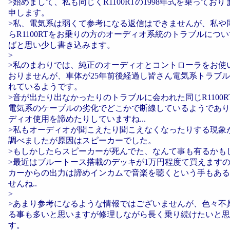
>始めまして、私も同じくR1100RTの1998年式を乗っております
申します。
>私、電気系は弱くて参考になる返信はできませんが、私や
らR1100RTをお乗りの方のオーディオ系統のトラブルにつ
ばと思い少し書き込みます。
>
>私のまわりでは、純正のオーディオとコントローラをお使
おりませんが、車体が25年前後経過し皆さん電気系トラブ
れているようです。
>音が出たり出なかったりのトラブルに会われた同じR1100
電気系のケーブルの劣化でどこかで断線しているようであり
ディオ使用を諦めたりしていますね...
>私もオーディオが聞こえたり聞こえなくなったりする現象
調べましたが原因はスピーカーでした。
>もしかしたらスピーカーが死んでた、なんて事も有るかも
>最近はブルートース搭載のデッキが1万円程度て買えます
カーからの出力は諦めインカムで音楽を聴くという手もある
せんね..
>
>あまり参考になるような情報ではございませんが、色々不
る事も多いと思いますが修理しながら長く乗り続けたいと思
す。