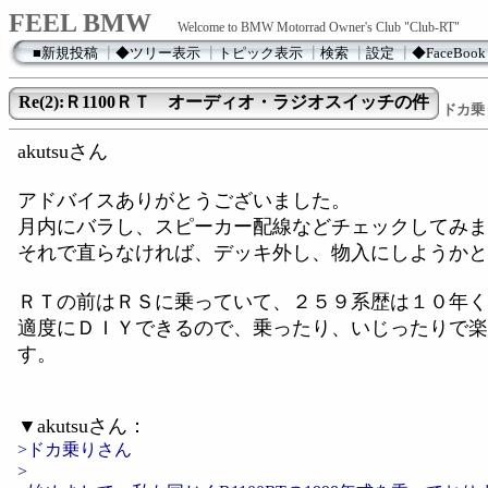
FEEL BMW
Welcome to BMW Motorrad Owner's Club "Club-RT"
■新規投稿
┃
◆ツリー表示
┃
トピック表示
┃
検索
┃
設定
┃
◆FaceBook
Re(2):Ｒ1100ＲＴ オーディオ・ラジオスイッチの件
ドカ乗
akutsuさん
アドバイスありがとうございました。
月内にバラし、スピーカー配線などチェックしてみま
それで直らなければ、デッキ外し、物入にしようかと
ＲＴの前はＲＳに乗っていて、２５９系歴は１０年く
適度にＤＩＹできるので、乗ったり、いじったりで楽
す。
▼akutsuさん：
>ドカ乗りさん
>