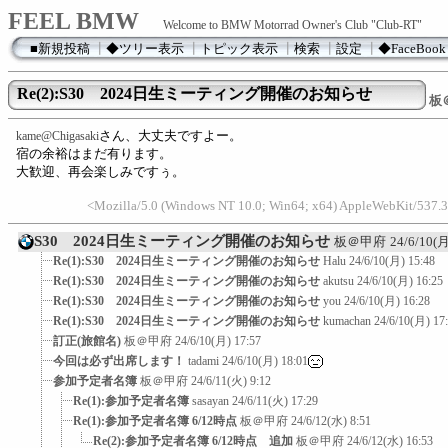
FEEL BMW
Welcome to BMW Motorrad Owner's Club "Club-RT"
■新規投稿
┃
◆ツリー表示
┃
トピック表示
┃
検索
┃
設定
┃
◆FaceBook
Re(2):S30 2024日生ミーティング開催のお知らせ
板
さん、大丈夫ですよー。
kame@Chigasaki
宿の余裕はまだ有ります。
大歓迎、再会楽しみですぅ。
<Mozilla/5.0 (Windows NT 10.0; Win64; x64) AppleWebKit/537.3
S30 2024日生ミーティング開催のお知らせ
板＠甲府
24/6/10(月
Re(1):S30 2024日生ミーティング開催のお知らせ
Halu
24/6/10(月) 15:48
Re(1):S30 2024日生ミーティング開催のお知らせ
akutsu
24/6/10(月) 16:25
Re(1):S30 2024日生ミーティング開催のお知らせ
you
24/6/10(月) 16:28
Re(1):S30 2024日生ミーティング開催のお知らせ
kumachan
24/6/10(月) 17
訂正(旅館名)
板＠甲府
24/6/10(月) 17:57
今回は必ず出席します！
tadami
24/6/10(月) 18:01
参加予定者名簿
板＠甲府
24/6/11(火) 9:12
Re(1):参加予定者名簿
sasayan
24/6/11(火) 17:29
Re(1):参加予定者名簿 6/12時点
板＠甲府
24/6/12(水) 8:51
Re(2):参加予定者名簿 6/12時点 追加
板＠甲府
24/6/12(水) 16:53