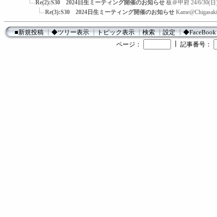
Re(2):S30 2024日生ミーティング開催のお知らせ
板＠甲府
24/6/30(日)
Re(3):S30 2024日生ミーティング開催のお知らせ
Kame@Chigasak
■新規投稿
┃
◆ツリー表示
┃
トピック表示
┃
検索
┃
設定
┃
◆FaceBook
┃
ページ：
記事番号：