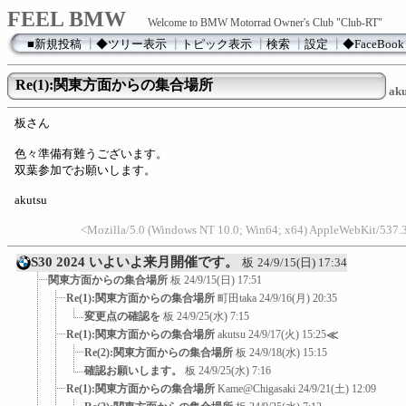
FEEL BMW
Welcome to BMW Motorrad Owner's Club "Club-RT"
■新規投稿
┃
◆ツリー表示
┃
トピック表示
┃
検索
┃
設定
┃
◆FaceBook
Re(1):関東方面からの集合場所
aku
板さん
色々準備有難うございます。
双葉参加でお願いします。
akutsu
<Mozilla/5.0 (Windows NT 10.0; Win64; x64) AppleWebKit/537.3
S30 2024 いよいよ来月開催です。
板
24/9/15(日) 17:34
関東方面からの集合場所
板
24/9/15(日) 17:51
Re(1):関東方面からの集合場所
町田taka
24/9/16(月) 20:35
変更点の確認を
板
24/9/25(水) 7:15
Re(1):関東方面からの集合場所
akutsu
24/9/17(火) 15:25
≪
Re(2):関東方面からの集合場所
板
24/9/18(水) 15:15
確認お願いします。
板
24/9/25(水) 7:16
Re(1):関東方面からの集合場所
Kame@Chigasaki
24/9/21(土) 12:09