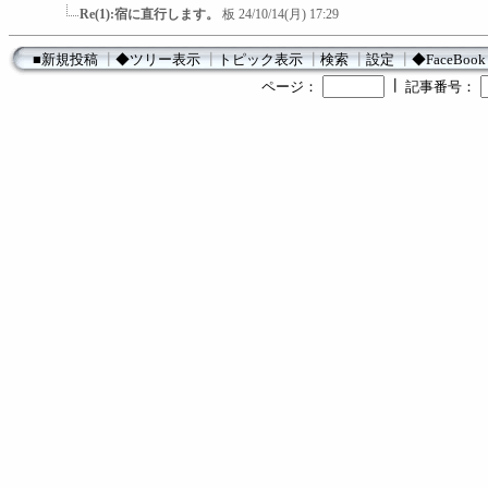
Re(1):宿に直行します。
板
24/10/14(月) 17:29
■新規投稿
┃
◆ツリー表示
┃
トピック表示
┃
検索
┃
設定
┃
◆FaceBook
┃
ページ：
記事番号：