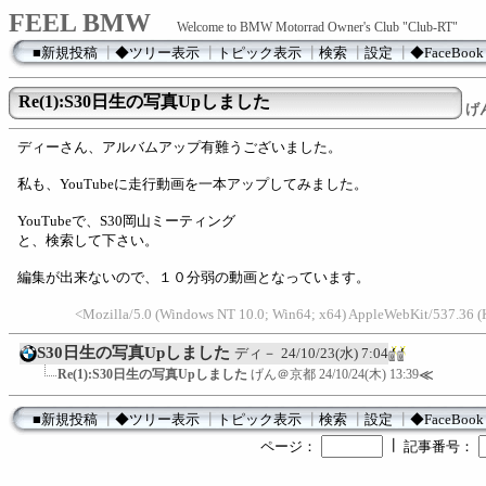
FEEL BMW
Welcome to BMW Motorrad Owner's Club "Club-RT"
■新規投稿
┃
◆ツリー表示
┃
トピック表示
┃
検索
┃
設定
┃
◆FaceBook
Re(1):S30日生の写真Upしました
げ
ディーさん、アルバムアップ有難うございました。
私も、YouTubeに走行動画を一本アップしてみました。
YouTubeで、S30岡山ミーティング
と、検索して下さい。
編集が出来ないので、１０分弱の動画となっています。
<Mozilla/5.0 (Windows NT 10.0; Win64; x64) AppleWebKit/537.36 (
S30日生の写真Upしました
ディ－
24/10/23(水) 7:04
Re(1):S30日生の写真Upしました
げん＠京都
24/10/24(木) 13:39
≪
■新規投稿
┃
◆ツリー表示
┃
トピック表示
┃
検索
┃
設定
┃
◆FaceBook
┃
ページ：
記事番号：