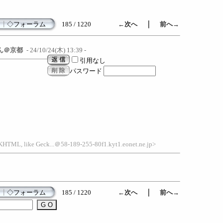
｜
┃
◇フォーラム
185 / 1220
←次へ
前へ→
ん＠京都
- 24/10/24(木) 13:39 -
引用なし
パスワード
KHTML, like Geck...＠58-189-255-80f1.kyt1.eonet.ne.jp>
｜
┃
◇フォーラム
185 / 1220
←次へ
前へ→