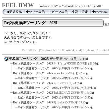
FEEL BMW
Welcome to BMW Motorrad Owner's Club "Club-RT"
■新規投稿
┃
◆ツリー表示
┃
トピック表示
┃
検索
┃
設定
┃
◆FaceBook
Re(2):桃源郷ツーリング 2025
板
ムーさん、良かった良かった！！
久久再会ですねー。楽しみですぅ。
ありがとうございます。
<Mozilla/5.0 (Windows NT 10.0; Win64; x64) AppleWebKit/537.3
桃源郷ツーリング 2025
板＠甲府
25/3/9(日) 17:44
Re(1):桃源郷ツーリング 2025
かけだし@KOBE
25/3/9(日) 21:31
Re(2):桃源郷ツーリング 2025
板＠甲府
25/3/12(水) 5:50
Re(1):桃源郷ツーリング 2025
kumachan
25/3/9(日) 22:57
Re(2):桃源郷ツーリング 2025
板＠甲府
25/3/12(水) 5:53
Re(1):桃源郷ツーリング 2025
ムー
25/3/9(日) 23:25
Re(2):桃源郷ツーリング 2025
板＠甲府
25/3/12(水) 5:54
≪
Re(1):桃源郷ツーリング 2025
TAMECHAN
25/3/10(月) 14:43
Re(2):桃源郷ツーリング 2025
板＠甲府
25/3/12(水) 5:55
Re(1):桃源郷ツーリング 2025
町田taka
25/3/10(月) 19:25
Re(2):桃源郷ツーリング 2025
板＠甲府
25/3/12(水) 5:56