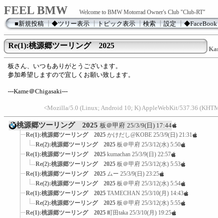
FEEL BMW
Welcome to BMW Motorrad Owner's Club "Club-RT"
■新規投稿
┃
◆ツリー表示
┃
トピック表示
┃
検索
┃
設定
┃
◆FaceBook
Re(1):桃源郷ツーリング 2025
Ka
板さん、いつもありがとうございます。
参加希望しますので宜しくお願い致します。
---Kame＠Chigasaki---
<Mozilla/5.0 (Linux; Android 10; K) AppleWebKit/537.36 (KHTM
桃源郷ツーリング 2025
板＠甲府
25/3/9(日) 17:44
Re(1):桃源郷ツーリング 2025
かけだし@KOBE
25/3/9(日) 21:31
Re(2):桃源郷ツーリング 2025
板＠甲府
25/3/12(水) 5:50
Re(1):桃源郷ツーリング 2025
kumachan
25/3/9(日) 22:57
Re(2):桃源郷ツーリング 2025
板＠甲府
25/3/12(水) 5:53
Re(1):桃源郷ツーリング 2025
ムー
25/3/9(日) 23:25
Re(2):桃源郷ツーリング 2025
板＠甲府
25/3/12(水) 5:54
Re(1):桃源郷ツーリング 2025
TAMECHAN
25/3/10(月) 14:43
Re(2):桃源郷ツーリング 2025
板＠甲府
25/3/12(水) 5:55
Re(1):桃源郷ツーリング 2025
町田taka
25/3/10(月) 19:25