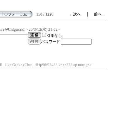
｜
┃
◇フォーラム
158 / 1220
←次へ
前へ→
me@Chigasaki
- 25/3/12(水) 21:02 -
引用なし
パスワード
L, like Gecko) Chro...＠fp96f92433.knge323.ap.nuro.jp>