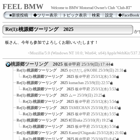
FEEL BMW
Welcome to BMW Motorrad Owner's Club "Club-RT"
■新規投稿
┃
◆ツリー表示
┃
トピック表示
┃
検索
┃
設定
┃
◆FaceBook
Re(1):桃源郷ツーリング 2025
か
板さん、今年も参加でよろしくお願いいたします！
<Mozilla/5.0 (Windows NT 10.0; Win64; x64) AppleWebKit/537.
桃源郷ツーリング 2025
板＠甲府
25/3/9(日) 17:44
Re(1):桃源郷ツーリング 2025
かけだし@KOBE
25/3/9(日) 21:31
Re(2):桃源郷ツーリング 2025
板＠甲府
25/3/12(水) 5:50
Re(1):桃源郷ツーリング 2025
kumachan
25/3/9(日) 22:57
Re(2):桃源郷ツーリング 2025
板＠甲府
25/3/12(水) 5:53
Re(1):桃源郷ツーリング 2025
ムー
25/3/9(日) 23:25
Re(2):桃源郷ツーリング 2025
板＠甲府
25/3/12(水) 5:54
Re(1):桃源郷ツーリング 2025
TAMECHAN
25/3/10(月) 14:43
Re(2):桃源郷ツーリング 2025
板＠甲府
25/3/12(水) 5:55
Re(1):桃源郷ツーリング 2025
町田taka
25/3/10(月) 19:25
Re(2):桃源郷ツーリング 2025
板＠甲府
25/3/12(水) 5:56
Re(1):桃源郷ツーリング 2025
Kame@Chigasaki
25/3/12(水) 21:02
Re(2):桃源郷ツーリング 2025
板＠甲府
25/3/16(日) 8:47