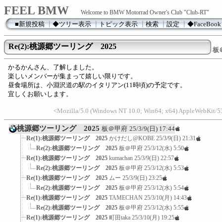
FEEL BMW
Welcome to BMW Motorrad Owner's Club "Club-RT"
■新規投稿
┃
◆ツリー表示
┃
トピック表示
┃
検索
┃
設定
┃
◆FaceBook
Re(2):桃源郷ツーリング 2025
板
かるかんさん、了解しました。
楽しいメンバーが集まって嬉しい限りです。
昼食場所は、小淵沢道の駅のイタリアン(11時頃)の予定です。
宜しくお願いします。
<Mozilla/5.0 (Windows NT 10.0; Win64; x64) AppleWebKit/53
桃源郷ツーリング 2025
板＠甲府
25/3/9(日) 17:44
Re(1):桃源郷ツーリング 2025
かけだし@KOBE
25/3/9(日) 21:31
Re(2):桃源郷ツーリング 2025
板＠甲府
25/3/12(水) 5:50
Re(1):桃源郷ツーリング 2025
kumachan
25/3/9(日) 22:57
Re(2):桃源郷ツーリング 2025
板＠甲府
25/3/12(水) 5:53
Re(1):桃源郷ツーリング 2025
ムー
25/3/9(日) 23:25
Re(2):桃源郷ツーリング 2025
板＠甲府
25/3/12(水) 5:54
Re(1):桃源郷ツーリング 2025
TAMECHAN
25/3/10(月) 14:43
Re(2):桃源郷ツーリング 2025
板＠甲府
25/3/12(水) 5:55
Re(1):桃源郷ツーリング 2025
町田taka
25/3/10(月) 19:25