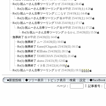
Re(1):祝ムーさん古希ツーリング
かず
25/4/18(金) 20:45
Re(2):祝ムーさん古希ツーリング
板＠甲府
25/4/19(土) 4:26
Re(1):祝ムーさん古希ツーリング
にこなす
25/4/19(土) 14:48
Re(2):祝ムーさん古希ツーリング
板＠甲府
25/4/19(土) 14:55
Re(1):祝ムーさん古希ツーリング
YAB
25/4/19(土) 17:17
Re(2):祝ムーさん古希ツーリング
板＠甲府
25/4/19(土) 17:22
Re(3):祝ムーさん古希ツーリング
かるかん
25/4/20(日) 15:56
無事終了
板＠甲府
25/4/20(日) 14:45
Re(1):無事終了
ムー
25/4/20(日) 16:03
Re(1):無事終了
Kame@Chigasaki
25/4/20(日) 16:15
Re(1):無事終了
町田taka
25/4/20(日) 20:13
Re(1):無事終了
TAMECHAN
25/4/20(日) 21:43
Re(1):無事終了
akutsu
25/4/21(月) 12:02
Re(1):無事終了
イタ長
25/4/22(火) 9:08
Re(1):祝ムーさん古希ツーリング
かず
25/4/20(日) 19:32
■新規投稿
┃
◆ツリー表示
┃
トピック表示
┃
検索
┃
設定
┃
◆FaceBook
┃
ページ：
記事番号：