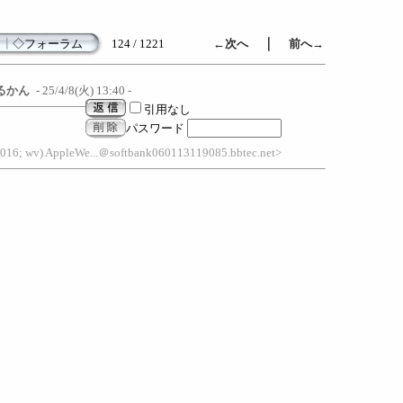
｜
┃
◇フォーラム
124 / 1221
←次へ
前へ→
るかん
- 25/4/8(火) 13:40 -
引用なし
パスワード
.016; wv) AppleWe...＠softbank060113119085.bbtec.net>