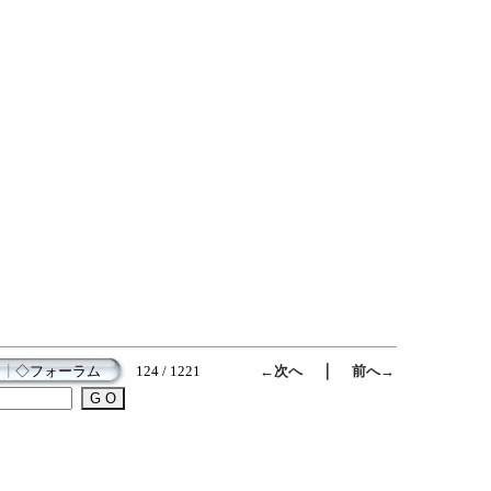
｜
┃
◇フォーラム
124 / 1221
←次へ
前へ→