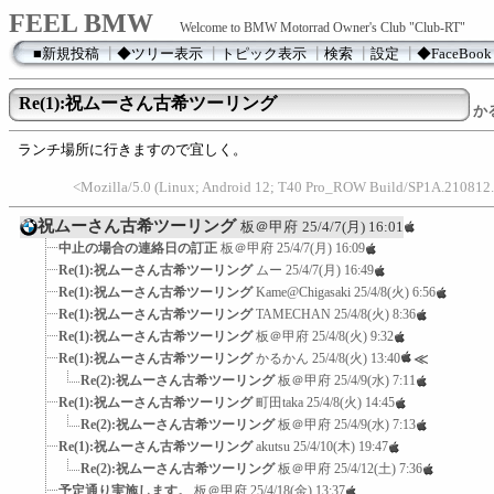
FEEL BMW
Welcome to BMW Motorrad Owner's Club "Club-RT"
■新規投稿
┃
◆ツリー表示
┃
トピック表示
┃
検索
┃
設定
┃
◆FaceBook
Re(1):祝ムーさん古希ツーリング
か
ランチ場所に行きますので宜しく。
<Mozilla/5.0 (Linux; Android 12; T40 Pro_ROW Build/SP1A.210812
祝ムーさん古希ツーリング
板＠甲府
25/4/7(月) 16:01
中止の場合の連絡日の訂正
板＠甲府
25/4/7(月) 16:09
Re(1):祝ムーさん古希ツーリング
ムー
25/4/7(月) 16:49
Re(1):祝ムーさん古希ツーリング
Kame@Chigasaki
25/4/8(火) 6:56
Re(1):祝ムーさん古希ツーリング
TAMECHAN
25/4/8(火) 8:36
Re(1):祝ムーさん古希ツーリング
板＠甲府
25/4/8(火) 9:32
Re(1):祝ムーさん古希ツーリング
かるかん
25/4/8(火) 13:40
≪
Re(2):祝ムーさん古希ツーリング
板＠甲府
25/4/9(水) 7:11
Re(1):祝ムーさん古希ツーリング
町田taka
25/4/8(火) 14:45
Re(2):祝ムーさん古希ツーリング
板＠甲府
25/4/9(水) 7:13
Re(1):祝ムーさん古希ツーリング
akutsu
25/4/10(木) 19:47
Re(2):祝ムーさん古希ツーリング
板＠甲府
25/4/12(土) 7:36
予定通り実施します。
板＠甲府
25/4/18(金) 13:37