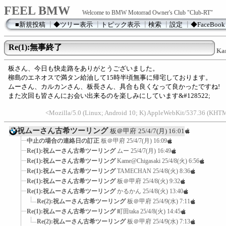
FEEL BMW
Welcome to BMW Motorrad Owner's Club "Club-RT"
■新規投稿
┃
◆ツリー表示
┃
トピック表示
┃
検索
┃
設定
┃
◆FaceBook
Re(1):無事終了
Ka
板さん、今日も快走路をありがとうございました。
柳島のエネオスで満タン給油して15時半頃無事に帰宅しております。
ムーさん、カルカンさん、板長さん、具合も良くなって良かったですね!
また次回も皆さんにお会い出来るのを楽しみにしています&#128522;
<Mozilla/5.0 (Linux; Android 10; K) AppleWebKit/537.36 (KHTM
祝ムーさん古希ツーリング
板＠甲府
25/4/7(月) 16:01
中止の場合の連絡日の訂正
板＠甲府
25/4/7(月) 16:09
Re(1):祝ムーさん古希ツーリング
ムー
25/4/7(月) 16:49
Re(1):祝ムーさん古希ツーリング
Kame@Chigasaki
25/4/8(火) 6:56
Re(1):祝ムーさん古希ツーリング
TAMECHAN
25/4/8(火) 8:36
Re(1):祝ムーさん古希ツーリング
板＠甲府
25/4/8(火) 9:32
Re(1):祝ムーさん古希ツーリング
かるかん
25/4/8(火) 13:40
Re(2):祝ムーさん古希ツーリング
板＠甲府
25/4/9(水) 7:11
Re(1):祝ムーさん古希ツーリング
町田taka
25/4/8(火) 14:45
Re(2):祝ムーさん古希ツーリング
板＠甲府
25/4/9(水) 7:13