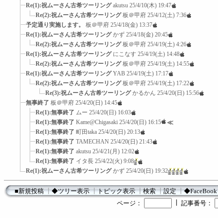
Re(1):祝ムーさん古希ツーリング
akutsu
25/4/10(木) 19:47
Re(2):祝ムーさん古希ツーリング
板＠甲府
25/4/12(土) 7:36
予定通り実施します。
板＠甲府
25/4/18(金) 13:37
Re(1):祝ムーさん古希ツーリング
かず
25/4/18(金) 20:45
Re(2):祝ムーさん古希ツーリング
板＠甲府
25/4/19(土) 4:26
Re(1):祝ムーさん古希ツーリング
にこなす
25/4/19(土) 14:48
Re(2):祝ムーさん古希ツーリング
板＠甲府
25/4/19(土) 14:55
Re(1):祝ムーさん古希ツーリング
YAB
25/4/19(土) 17:17
Re(2):祝ムーさん古希ツーリング
板＠甲府
25/4/19(土) 17:22
Re(3):祝ムーさん古希ツーリング
かるかん
25/4/20(日) 15:56
無事終了
板＠甲府
25/4/20(日) 14:45
Re(1):無事終了
ムー
25/4/20(日) 16:03
Re(1):無事終了
Kame@Chigasaki
25/4/20(日) 16:15
≪
Re(1):無事終了
町田taka
25/4/20(日) 20:13
Re(1):無事終了
TAMECHAN
25/4/20(日) 21:43
Re(1):無事終了
akutsu
25/4/21(月) 12:02
Re(1):無事終了
イタ長
25/4/22(火) 9:08
Re(1):祝ムーさん古希ツーリング
かず
25/4/20(日) 19:32
■新規投稿
┃
◆ツリー表示
┃
トピック表示
┃
検索
┃
設定
┃
◆FaceBook
┃
ページ：
記事番号：