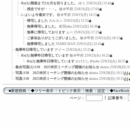
Re(1):開催まで2カ月を切りました。
ゆう
25/8/31(日) 15:42
残念ですが・・・。
板＠甲府
25/8/31(日) 17:03
いよいよ今週末です。
板＠甲府
25/9/15(月) 14:13
帰宅しました
カルカン
25/9/21(日) 15:53
無事帰宅しました。
町田taka
25/9/21(日) 16:39
無事に帰宅しております
ムー
25/9/21(日) 17:23
ご参加ありがとうございました。
板＠甲府
25/9/21(日) 18:15
無事帰宅しました
TAMECHAN
25/9/21(日) 22:43
無事昨日帰宅しています
デイー
25/9/23(火) 15:21
Re(1):無事昨日帰宅しています
板＠甲府
25/9/23(火) 16:23
Re(2):無事昨日帰宅しています
かけだし＠kobe
25/9/23(火) 20:57
集合写真(1):S30 2025米沢ミーチング開催のお知らせ
akutsu
25/9/28(日) 1
写真:S30 2025米沢ミーチング開催のお知らせ
akutsu
25/9/28(日) 19:13
写真:S30 2025米沢ミーチング開催のお知らせ
akutsu
25/9/28(日) 19:15
■新規投稿
┃
◆ツリー表示
┃
トピック表示
┃
検索
┃
設定
┃
◆FaceBook
┃
ページ：
記事番号：