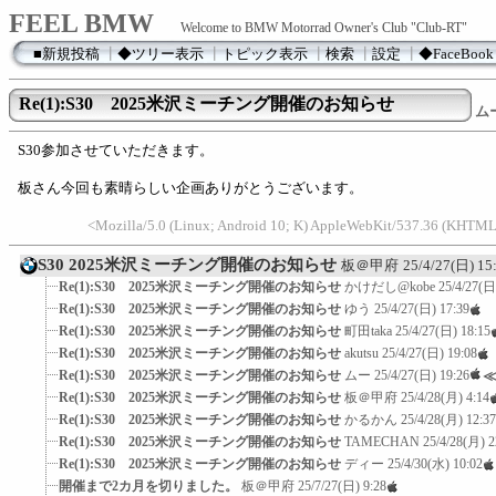
FEEL BMW
Welcome to BMW Motorrad Owner's Club "Club-RT"
■新規投稿
┃
◆ツリー表示
┃
トピック表示
┃
検索
┃
設定
┃
◆FaceBook
Re(1):S30 2025米沢ミーチング開催のお知らせ
ム
S30参加させていただきます。
板さん今回も素晴らしい企画ありがとうございます。
<Mozilla/5.0 (Linux; Android 10; K) AppleWebKit/537.36 (KHTML
S30 2025米沢ミーチング開催のお知らせ
板＠甲府
25/4/27(日) 15
Re(1):S30 2025米沢ミーチング開催のお知らせ
かけだし@kobe
25/4/27(日
Re(1):S30 2025米沢ミーチング開催のお知らせ
ゆう
25/4/27(日) 17:39
Re(1):S30 2025米沢ミーチング開催のお知らせ
町田taka
25/4/27(日) 18:15
Re(1):S30 2025米沢ミーチング開催のお知らせ
akutsu
25/4/27(日) 19:08
Re(1):S30 2025米沢ミーチング開催のお知らせ
ムー
25/4/27(日) 19:26
Re(1):S30 2025米沢ミーチング開催のお知らせ
板＠甲府
25/4/28(月) 4:14
Re(1):S30 2025米沢ミーチング開催のお知らせ
かるかん
25/4/28(月) 12:37
Re(1):S30 2025米沢ミーチング開催のお知らせ
TAMECHAN
25/4/28(月) 2
Re(1):S30 2025米沢ミーチング開催のお知らせ
ディー
25/4/30(水) 10:02
開催まで2カ月を切りました。
板＠甲府
25/7/27(日) 9:28