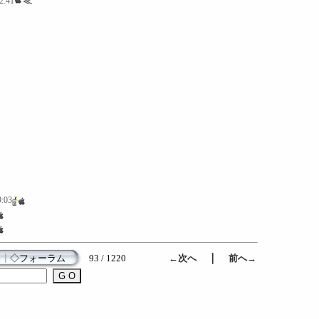
2:41
≪
9:03
｜
┃
◇フォーラム
93 / 1220
←次へ
前へ→