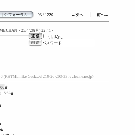
｜
┃
◇フォーラム
93 / 1220
←次へ
前へ→
MECHAN
- 25/4/28(月) 22:41 -
引用なし
パスワード
36 (KHTML, like Geck...＠210-20-203-33.rev.home.ne.jp>
:00
) 15:52