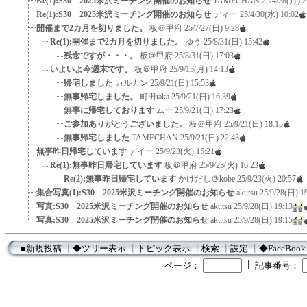
Re(1):S30 2025米沢ミーチング開催のお知らせ
TAMECHAN
25/4/28(月) 2
Re(1):S30 2025米沢ミーチング開催のお知らせ
ディー
25/4/30(水) 10:02
開催まで2カ月を切りました。
板＠甲府
25/7/27(日) 9:28
Re(1):開催まで2カ月を切りました。
ゆう
25/8/31(日) 15:42
残念ですが・・・。
板＠甲府
25/8/31(日) 17:03
いよいよ今週末です。
板＠甲府
25/9/15(月) 14:13
帰宅しました
カルカン
25/9/21(日) 15:53
無事帰宅しました。
町田taka
25/9/21(日) 16:39
無事に帰宅しております
ムー
25/9/21(日) 17:23
ご参加ありがとうございました。
板＠甲府
25/9/21(日) 18:15
無事帰宅しました
TAMECHAN
25/9/21(日) 22:43
無事昨日帰宅しています
デイー
25/9/23(火) 15:21
Re(1):無事昨日帰宅しています
板＠甲府
25/9/23(火) 16:23
Re(2):無事昨日帰宅しています
かけだし＠kobe
25/9/23(火) 20:57
集合写真(1):S30 2025米沢ミーチング開催のお知らせ
akutsu
25/9/28(日) 1
写真:S30 2025米沢ミーチング開催のお知らせ
akutsu
25/9/28(日) 19:13
写真:S30 2025米沢ミーチング開催のお知らせ
akutsu
25/9/28(日) 19:15
■新規投稿
┃
◆ツリー表示
┃
トピック表示
┃
検索
┃
設定
┃
◆FaceBook
┃
ページ：
記事番号：