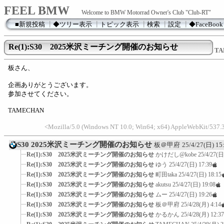
FEEL BMW
Welcome to BMW Motorrad Owner's Club "Club-RT"
■新規投稿
┃
◆ツリー表示
┃
トピック表示
┃
検索
┃
設定
┃
◆FaceBook
Re(1):S30 2025米沢ミーチング開催のお知らせ
TA
板さん、
企画ありがとうございます。
参加させてください。
TAMECHAN
<Mozilla/5.0 (Windows NT 10.0; Win64; x64) AppleWebKit/537.
S30 2025米沢ミーチング開催のお知らせ
板＠甲府
25/4/27(日) 15
Re(1):S30 2025米沢ミーチング開催のお知らせ
かけだし@kobe
25/4/27(日
Re(1):S30 2025米沢ミーチング開催のお知らせ
ゆう
25/4/27(日) 17:39
Re(1):S30 2025米沢ミーチング開催のお知らせ
町田taka
25/4/27(日) 18:15
Re(1):S30 2025米沢ミーチング開催のお知らせ
akutsu
25/4/27(日) 19:08
Re(1):S30 2025米沢ミーチング開催のお知らせ
ムー
25/4/27(日) 19:26
Re(1):S30 2025米沢ミーチング開催のお知らせ
板＠甲府
25/4/28(月) 4:14
Re(1):S30 2025米沢ミーチング開催のお知らせ
かるかん
25/4/28(月) 12:37