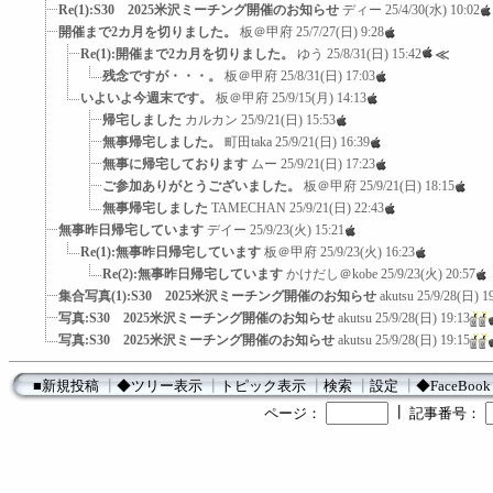
Re(1):S30 2025米沢ミーチング開催のお知らせ
ディー
25/4/30(水) 10:02
開催まで2カ月を切りました。
板＠甲府
25/7/27(日) 9:28
Re(1):開催まで2カ月を切りました。
ゆう
25/8/31(日) 15:42
≪
残念ですが・・・。
板＠甲府
25/8/31(日) 17:03
いよいよ今週末です。
板＠甲府
25/9/15(月) 14:13
帰宅しました
カルカン
25/9/21(日) 15:53
無事帰宅しました。
町田taka
25/9/21(日) 16:39
無事に帰宅しております
ムー
25/9/21(日) 17:23
ご参加ありがとうございました。
板＠甲府
25/9/21(日) 18:15
無事帰宅しました
TAMECHAN
25/9/21(日) 22:43
無事昨日帰宅しています
デイー
25/9/23(火) 15:21
Re(1):無事昨日帰宅しています
板＠甲府
25/9/23(火) 16:23
Re(2):無事昨日帰宅しています
かけだし＠kobe
25/9/23(火) 20:57
集合写真(1):S30 2025米沢ミーチング開催のお知らせ
akutsu
25/9/28(日) 1
写真:S30 2025米沢ミーチング開催のお知らせ
akutsu
25/9/28(日) 19:13
写真:S30 2025米沢ミーチング開催のお知らせ
akutsu
25/9/28(日) 19:15
■新規投稿
┃
◆ツリー表示
┃
トピック表示
┃
検索
┃
設定
┃
◆FaceBook
┃
ページ：
記事番号：