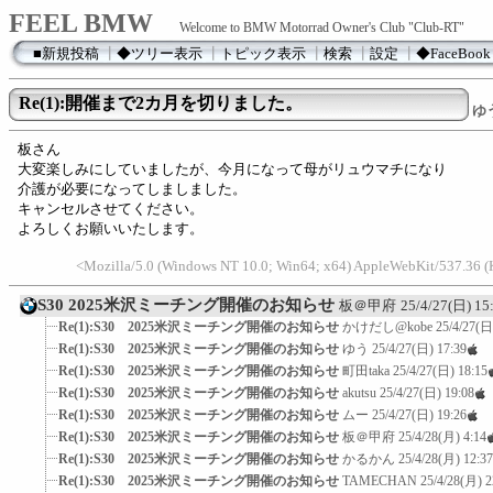
FEEL BMW
Welcome to BMW Motorrad Owner's Club "Club-RT"
■新規投稿
┃
◆ツリー表示
┃
トピック表示
┃
検索
┃
設定
┃
◆FaceBook
Re(1):開催まで2カ月を切りました。
ゆ
板さん
大変楽しみにしていましたが、今月になって母がリュウマチになり
介護が必要になってしましました。
キャンセルさせてください。
よろしくお願いいたします。
<Mozilla/5.0 (Windows NT 10.0; Win64; x64) AppleWebKit/537.36 
S30 2025米沢ミーチング開催のお知らせ
板＠甲府
25/4/27(日) 15
Re(1):S30 2025米沢ミーチング開催のお知らせ
かけだし@kobe
25/4/27(日
Re(1):S30 2025米沢ミーチング開催のお知らせ
ゆう
25/4/27(日) 17:39
Re(1):S30 2025米沢ミーチング開催のお知らせ
町田taka
25/4/27(日) 18:15
Re(1):S30 2025米沢ミーチング開催のお知らせ
akutsu
25/4/27(日) 19:08
Re(1):S30 2025米沢ミーチング開催のお知らせ
ムー
25/4/27(日) 19:26
Re(1):S30 2025米沢ミーチング開催のお知らせ
板＠甲府
25/4/28(月) 4:14
Re(1):S30 2025米沢ミーチング開催のお知らせ
かるかん
25/4/28(月) 12:37
Re(1):S30 2025米沢ミーチング開催のお知らせ
TAMECHAN
25/4/28(月) 2