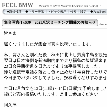
FEEL BMW
Welcome to BMW Motorrad Owner's Club "Club-RT"
■新規投稿
┃
◆ツリー表示
┃
トピック表示
┃
検索
┃
設定
┃
◆FaceBook
集合写真(1):S30 2025米沢ミーチング開催のお知らせ
akuts
皆さま
遅くなりましたが集合写真を投稿いたします。
私、皆さんと別れた後、秋田に北上し男鹿半島を観光
翌日は日本海側を新潟胎内まで走り福島の飯坂温泉ま
23日会津西街道を日光まで走り無事帰宅しました。
帰り道携帯電話を落とし色々止めたり再発行したりで
今日までバタバタしてました。投稿遅くなりすみませ
本日12月角文も13日(土曜)～14日(日曜)で予約しまし
後ほど案内投稿いたします。是非ご参加ください!
阿久津