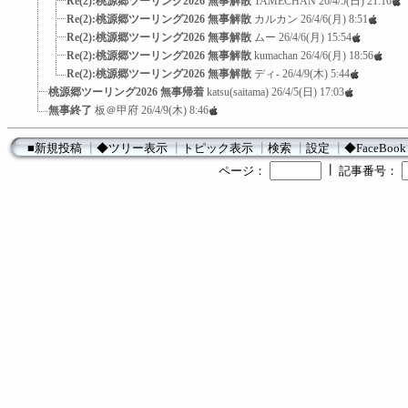
Re(2):桃源郷ツーリング2026 無事解散
TAMECHAN
26/4/5(日) 21:16
Re(2):桃源郷ツーリング2026 無事解散
カルカン
26/4/6(月) 8:51
Re(2):桃源郷ツーリング2026 無事解散
ムー
26/4/6(月) 15:54
Re(2):桃源郷ツーリング2026 無事解散
kumachan
26/4/6(月) 18:56
Re(2):桃源郷ツーリング2026 無事解散
ディ-
26/4/9(木) 5:44
桃源郷ツーリング2026 無事帰着
katsu(saitama)
26/4/5(日) 17:03
無事終了
板＠甲府
26/4/9(木) 8:46
■新規投稿
┃
◆ツリー表示
┃
トピック表示
┃
検索
┃
設定
┃
◆FaceBook
┃
ページ：
記事番号：