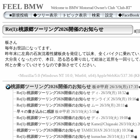
FEEL BMW
Welcome to BMW Motorrad Owner's Club "Club-RT"
■新規投稿
┃
◆ツリー表示
┃
トピック表示
┃
検索
┃
設定
┃
◆FaceBook
Re(1):桃源郷ツーリング2026開催のお知らせ
町田
板さん
毎年お世話になってます。
昨年末に左肩の石灰沈着性腱板炎を発症して以来、全くバイクに乗れてい
大分良くなったので、本日、恐る恐る乗り出して給油と近所を一回りして
何とか乗っていけそうなので参加させてください。
<Mozilla/5.0 (Windows NT 10.0; Win64; x64) AppleWebKit/537.36 (KH
桃源郷ツーリング2026開催のお知らせ
板＠甲府
26/3/9(月) 17:35
Re(1):桃源郷ツーリング2026開催のお知らせ
ディ-
26/3/9(月) 18:52
Re(1):桃源郷ツーリング2026開催のお知らせ
サンライズ
26/3/9(月) 19:16
Re(1):桃源郷ツーリング2026開催のお知らせ
ムー
26/3/9(月) 20:11
早々の書き込みに感謝
板＠甲府
26/3/10(火) 5:18
Re(1):桃源郷ツーリング2026開催のお知らせ
ディ-
26/3/10(火) 19:08
Re(1):桃源郷ツーリング2026開催のお知らせ
Kame@Chigasaki
26/3/10(火) 2
桃源郷ツーリング2026開催のお知らせ
TAMECHAN
26/3/11(水) 10:36
Re(1):桃源郷ツーリング2026開催のお知らせ
kumachan
26/3/14(土) 17:39