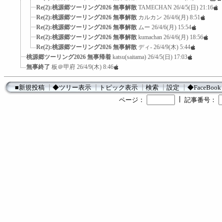
Re(2):桃源郷ツーリング2026 無事解散
TAMECHAN
26/4/5(日) 21:16
Re(2):桃源郷ツーリング2026 無事解散
カルカン
26/4/6(月) 8:51
Re(2):桃源郷ツーリング2026 無事解散
ムー
26/4/6(月) 15:54
Re(2):桃源郷ツーリング2026 無事解散
kumachan
26/4/6(月) 18:56
Re(2):桃源郷ツーリング2026 無事解散
ディ-
26/4/9(木) 5:44
桃源郷ツーリング2026 無事帰着
katsu(saitama)
26/4/5(日) 17:03
無事終了
板＠甲府
26/4/9(木) 8:46
■新規投稿
┃
◆ツリー表示
┃
トピック表示
┃
検索
┃
設定
┃
◆FaceBook
┃
ページ：
記事番号：