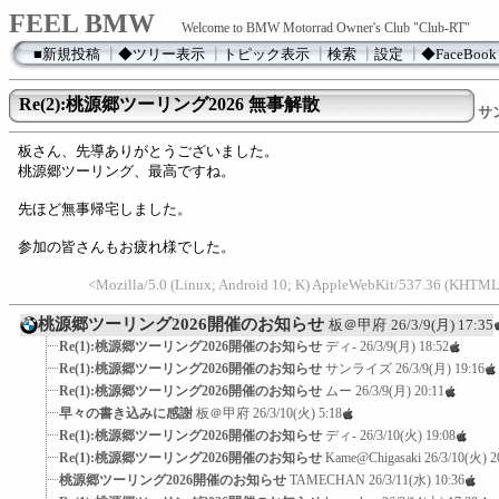
FEEL BMW
Welcome to BMW Motorrad Owner's Club "Club-RT"
■新規投稿
┃
◆ツリー表示
┃
トピック表示
┃
検索
┃
設定
┃
◆FaceBook
Re(2):桃源郷ツーリング2026 無事解散
サ
板さん、先導ありがとうございました。
桃源郷ツーリング、最高ですね。
先ほど無事帰宅しました。
参加の皆さんもお疲れ様でした。
<Mozilla/5.0 (Linux; Android 10; K) AppleWebKit/537.36 (KHTML
桃源郷ツーリング2026開催のお知らせ
板＠甲府
26/3/9(月) 17:35
Re(1):桃源郷ツーリング2026開催のお知らせ
ディ-
26/3/9(月) 18:52
Re(1):桃源郷ツーリング2026開催のお知らせ
サンライズ
26/3/9(月) 19:16
Re(1):桃源郷ツーリング2026開催のお知らせ
ムー
26/3/9(月) 20:11
早々の書き込みに感謝
板＠甲府
26/3/10(火) 5:18
Re(1):桃源郷ツーリング2026開催のお知らせ
ディ-
26/3/10(火) 19:08
Re(1):桃源郷ツーリング2026開催のお知らせ
Kame@Chigasaki
26/3/10(火) 2
桃源郷ツーリング2026開催のお知らせ
TAMECHAN
26/3/11(水) 10:36