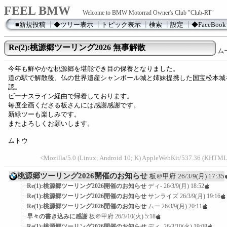
FEEL BMW
Welcome to BMW Motorrad Owner's Club "Club-RT"
■新規投稿
┃
◆ツリー表示
┃
トピック表示
┃
検索
┃
設定
┃
◆FaceBook
Re(2):桃源郷ツーリング2026 無事解散
ム
今年も鮮やかな桃源郷を堪能でき目の保養となりました。
道の駅で解散後、仏の世界遺産シャンボール城と姉妹提携した国宝松本城
認。
ビーナスライン経由で帰着しております。
毎度企画くださる板さんには感謝感謝です。
新緑ツーも楽しみです。
またよろしくお願いします。
ムトウ
<Mozilla/5.0 (Linux; Android 10; K) AppleWebKit/537.36 (KHTML
桃源郷ツーリング2026開催のお知らせ
板＠甲府
26/3/9(月) 17:35
Re(1):桃源郷ツーリング2026開催のお知らせ
ディ-
26/3/9(月) 18:52
Re(1):桃源郷ツーリング2026開催のお知らせ
サンライズ
26/3/9(月) 19:16
Re(1):桃源郷ツーリング2026開催のお知らせ
ムー
26/3/9(月) 20:11
早々の書き込みに感謝
板＠甲府
26/3/10(火) 5:18
Re(1):桃源郷ツーリング2026開催のお知らせ
ディ-
26/3/10(火) 19:08