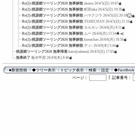
Re(2):桃源郷ツーリング2026 無事解散
akutsu
26/4/5(日) 19:07
Re(2):桃源郷ツーリング2026 無事解散
町田taka
26/4/5(日) 19:38
Re(2):桃源郷ツーリング2026 無事解散
ハマクジラ
26/4/5(日) 20:18
Re(2):桃源郷ツーリング2026 無事解散
TAMECHAN
26/4/5(日) 21:16
Re(2):桃源郷ツーリング2026 無事解散
カルカン
26/4/6(月) 8:51
Re(2):桃源郷ツーリング2026 無事解散
ムー
26/4/6(月) 15:54
≪
Re(2):桃源郷ツーリング2026 無事解散
kumachan
26/4/6(月) 18:56
Re(2):桃源郷ツーリング2026 無事解散
ディ-
26/4/9(木) 5:44
桃源郷ツーリング2026 無事帰着
katsu(saitama)
26/4/5(日) 17:03
無事終了
板＠甲府
26/4/9(木) 8:46
■新規投稿
┃
◆ツリー表示
┃
トピック表示
┃
検索
┃
設定
┃
◆FaceBook
┃
ページ：
記事番号：