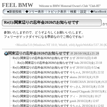
FEEL BMW
Welcome to BMW Motorrad Owner's Club "Club-RT"
■新規投稿
┃
◆ツリー表示
┃
トピック表示
┃
検索
┃
設定
┃
◆FaceBook
Re(1):関東辺りの忘年会2020のお知らせです
か
参加いたしますので、どうぞよろしくお願いいたします。
フェリーがドックダイヤになる季節なのでご用心ですね！
<Mozilla/5.0 (Windows NT 10.0; Win64; x64) AppleWebKit/537.36 
関東辺りの忘年会2020のお知らせです
JJ
20/10/10(土) 21:28
Re(1):関東辺りの忘年会2020のお知らせです
かず
20/10/11(日) 0:49
Re(2):関東辺りの忘年会2020のお知らせです
halu
20/10/23(金) 23:18
Re(1):関東辺りの忘年会2020のお知らせです
かず
20/10/11(日) 0:52
≪
Re(1):関東辺りの忘年会2020のお知らせです
今ちゃん
20/10/12(月) 22:32
Re(1):関東辺りの忘年会2020のお知らせです
akutsu
20/10/13(火) 9:29
Re(1):関東辺りの忘年会2020のお知らせです
TAMECHAN
20/10/15(木) 9:2
Re(1):関東辺りの忘年会2020のお知らせです
やっさん
20/10/15(木) 15:59
Re(1):関東辺りの忘年会2020のお知らせです
Kame@Chigasaki
20/10/15(木) 
Re(1):関東辺りの忘年会2020のお知らせです
ディ－
20/10/21(水) 10:27
Re(1):関東辺りの忘年会2020のお知らせです
gotoh
20/10/22(木) 12:07
Re(1):関東辺りの忘年会2020のお知らせです
今ちゃん
20/10/24(土) 12:02