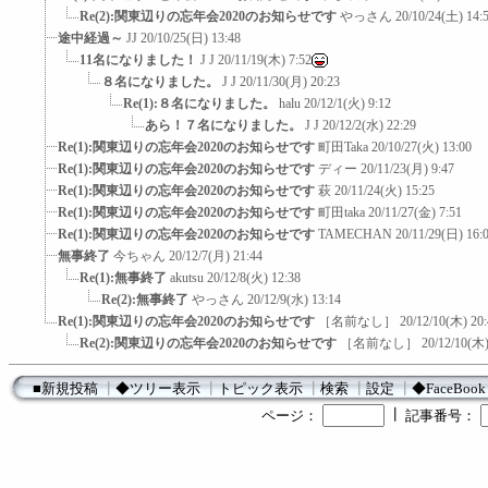
Re(2):関東辺りの忘年会2020のお知らせです
やっさん
20/10/24(土) 14:
途中経過～
JJ
20/10/25(日) 13:48
11名になりました！
J J
20/11/19(木) 7:52
８名になりました。
J J
20/11/30(月) 20:23
Re(1):８名になりました。
halu
20/12/1(火) 9:12
あら！７名になりました。
J J
20/12/2(水) 22:29
Re(1):関東辺りの忘年会2020のお知らせです
町田Taka
20/10/27(火) 13:00
Re(1):関東辺りの忘年会2020のお知らせです
ディー
20/11/23(月) 9:47
Re(1):関東辺りの忘年会2020のお知らせです
萩
20/11/24(火) 15:25
Re(1):関東辺りの忘年会2020のお知らせです
町田taka
20/11/27(金) 7:51
Re(1):関東辺りの忘年会2020のお知らせです
TAMECHAN
20/11/29(日) 16:
無事終了
今ちゃん
20/12/7(月) 21:44
Re(1):無事終了
akutsu
20/12/8(火) 12:38
Re(2):無事終了
やっさん
20/12/9(水) 13:14
Re(1):関東辺りの忘年会2020のお知らせです
［名前なし］
20/12/10(木) 20
Re(2):関東辺りの忘年会2020のお知らせです
［名前なし］
20/12/10(木)
■新規投稿
┃
◆ツリー表示
┃
トピック表示
┃
検索
┃
設定
┃
◆FaceBook
┃
ページ：
記事番号：