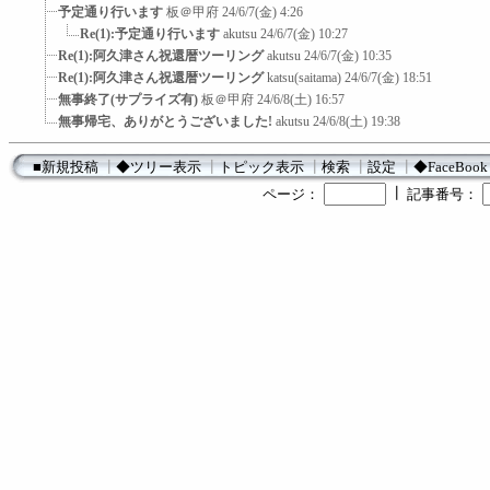
予定通り行います
板＠甲府
24/6/7(金) 4:26
Re(1):予定通り行います
akutsu
24/6/7(金) 10:27
Re(1):阿久津さん祝還暦ツーリング
akutsu
24/6/7(金) 10:35
Re(1):阿久津さん祝還暦ツーリング
katsu(saitama)
24/6/7(金) 18:51
無事終了(サプライズ有)
板＠甲府
24/6/8(土) 16:57
無事帰宅、ありがとうございました!
akutsu
24/6/8(土) 19:38
■新規投稿
┃
◆ツリー表示
┃
トピック表示
┃
検索
┃
設定
┃
◆FaceBook
┃
ページ：
記事番号：