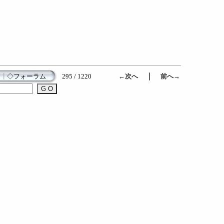
｜
┃
◇フォーラム
295 / 1220
←次へ
前へ→