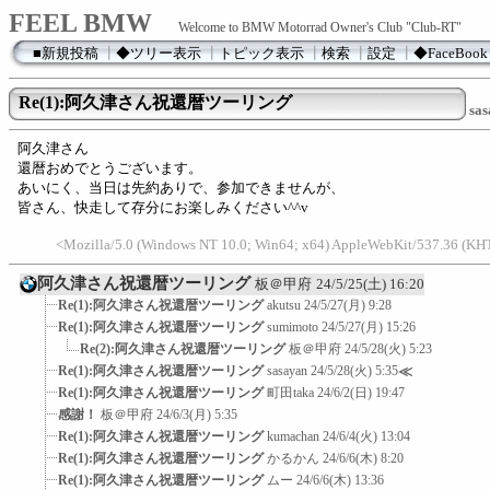
FEEL BMW
Welcome to BMW Motorrad Owner's Club "Club-RT"
■新規投稿
┃
◆ツリー表示
┃
トピック表示
┃
検索
┃
設定
┃
◆FaceBook
Re(1):阿久津さん祝還暦ツーリング
sa
阿久津さん
還暦おめでとうございます。
あいにく、当日は先約ありで、参加できませんが、
皆さん、快走して存分にお楽しみください^^v
<Mozilla/5.0 (Windows NT 10.0; Win64; x64) AppleWebKit/537.36 (K
阿久津さん祝還暦ツーリング
板＠甲府
24/5/25(土) 16:20
Re(1):阿久津さん祝還暦ツーリング
akutsu
24/5/27(月) 9:28
Re(1):阿久津さん祝還暦ツーリング
sumimoto
24/5/27(月) 15:26
Re(2):阿久津さん祝還暦ツーリング
板＠甲府
24/5/28(火) 5:23
Re(1):阿久津さん祝還暦ツーリング
sasayan
24/5/28(火) 5:35
≪
Re(1):阿久津さん祝還暦ツーリング
町田taka
24/6/2(日) 19:47
感謝！
板＠甲府
24/6/3(月) 5:35
Re(1):阿久津さん祝還暦ツーリング
kumachan
24/6/4(火) 13:04
Re(1):阿久津さん祝還暦ツーリング
かるかん
24/6/6(木) 8:20
Re(1):阿久津さん祝還暦ツーリング
ムー
24/6/6(木) 13:36