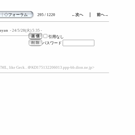
｜
┃
◇フォーラム
295 / 1220
←次へ
前へ→
sayan
- 24/5/28(火) 5:35 -
引用なし
パスワード
HTML, like Geck...＠KD175132206013.ppp-bb.dion.ne.jp>