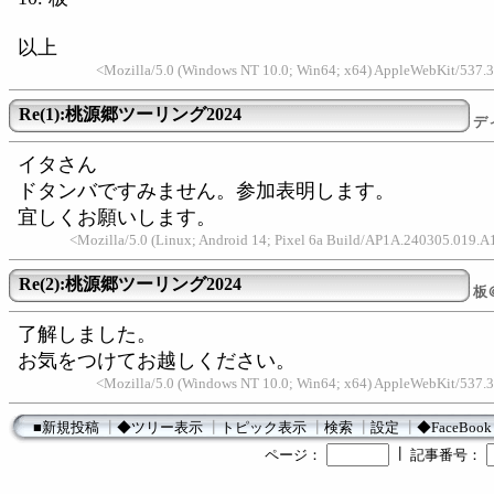
以上
<Mozilla/5.0 (Windows NT 10.0; Win64; x64) AppleWebKit/537.3
Re(1):桃源郷ツーリング2024
デ
イタさん
ドタンバですみません。参加表明します。
宜しくお願いします。
<Mozilla/5.0 (Linux; Android 14; Pixel 6a Build/AP1A.240305.019
Re(2):桃源郷ツーリング2024
板
了解しました。
お気をつけてお越しください。
<Mozilla/5.0 (Windows NT 10.0; Win64; x64) AppleWebKit/537.3
■新規投稿
┃
◆ツリー表示
┃
トピック表示
┃
検索
┃
設定
┃
◆FaceBook
┃
ページ：
記事番号：