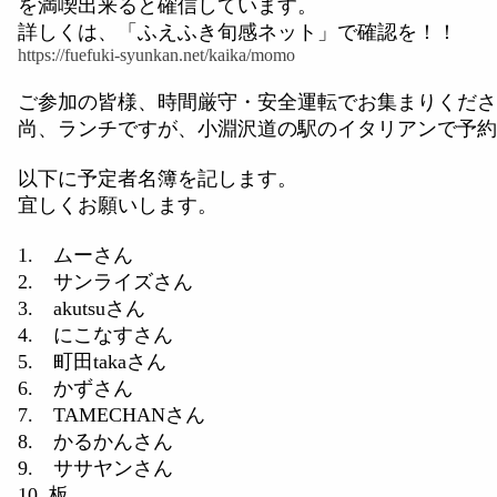
を満喫出来ると確信しています。
詳しくは、「ふえふき旬感ネット」で確認を！！
https://fuefuki-syunkan.net/kaika/momo
ご参加の皆様、時間厳守・安全運転でお集まりくださ
尚、ランチですが、小淵沢道の駅のイタリアンで予約
以下に予定者名簿を記します。
宜しくお願いします。
1. ムーさん
2. サンライズさん
3. akutsuさん
4. にこなすさん
5. 町田takaさん
6. かずさん
7. TAMECHANさん
8. かるかんさん
9. ササヤンさん
10. 板