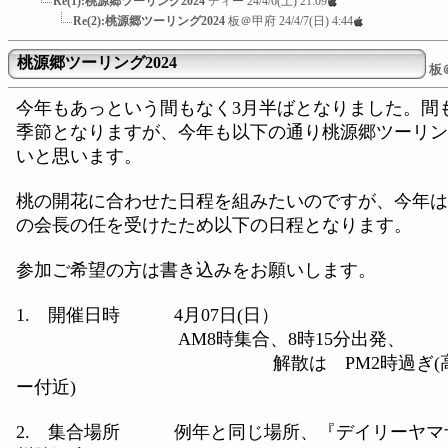
Re(1):桃源郷ツーリング2024
ディー
24/4/6(土) 21:09
Re(2):桃源郷ツーリング2024
板＠甲府
24/4/7(日) 4:44
桃源郷ツーリング2024
板
今年もあっという間もなく3月半ばとなりました。間
季節となりますが、今年も以下の通り桃源郷ツーリン
いと思います。
桃の開花に合わせた日程を組みたいのですが、今年は
の会長の任を受けたため以下の日程となります。
参加ご希望の方は書き込みをお願いします。
1. 開催日時 4月07日(日）
AM8時集合、8時15分出発、
解散は PM2時過ぎ(高速
ー付近)
2. 集合場所 例年と同じ場所、『デイリーヤマ