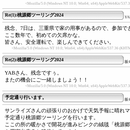
<Mozilla/5.0 (Windows NT 10.0; Win64; x64) AppleWebKit/537.3
Re(1):桃源郷ツーリング2024
YA
残念、7日は、三重県で家の用事があるので、参加で
ここ数年で、初めての欠席かな。
皆さん、安全運転で、楽しんできてください。
<Mozilla/5.0 (Windows NT 10.0; Win64; x64) AppleWebKit/537.36 (KHTM
Re(2):桃源郷ツーリング2024
板
YABさん、残念ですぅ。
またの機会にご一緒しましょう！！
<Mozilla/5.0 (Windows NT 10.0; Win64; x64) AppleWebKit/537.3
予定通り行います。
板
サンライズさんの頑張りのおかげで天気予報に晴れマ
予定通り桃源郷ツーリングを行います。
ここの所の暖かさで開花が進みピンクの絨毯「桃源郷