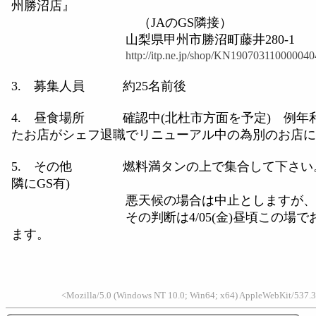
州勝沼店』
（JAのGS隣接）
山梨県甲州市勝沼町藤井280-1
http://itp.ne.jp/shop/KN190703110000040
3. 募集人員 約25名前後
4. 昼食場所 確認中(北杜市方面を予定) 例年
たお店がシェフ退職でリニューアル中の為別のお店に
5. その他 燃料満タンの上で集合して下さい。
隣にGS有)
悪天候の場合は中止としますが、
その判断は4/05(金)昼頃この場でお
ます。
以
<Mozilla/5.0 (Windows NT 10.0; Win64; x64) AppleWebKit/537.3