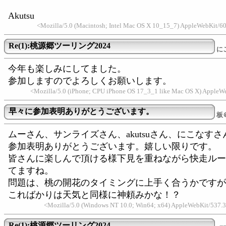
Akutsu
<Mozilla/5.0 (Macintosh; Intel Mac OS X 10_15_7) AppleWebKit/6
Re(1):桃源郷ツーリング2024
に
今年も楽しみにしてました。
参加しますのでよろしくお願いします。
<Mozilla/5.0 (iPhone; CPU iPhone OS 17_3_1 like Mac OS X) AppleW
早々に参加表明ありがとうございます。
板
ムーさん、サンライズさん、akutsuさん、にこなすさ
参加表明ありがとうございます。嬉しい限りです。
皆さんに楽しんで頂ける様下見を重ねながら快走ルー
てますね。
問題は、桃の開花のタイミングに上手く合うかですが
こればかりは天気と同様に神頼みかな！？
<Mozilla/5.0 (Windows NT 10.0; Win64; x64) AppleWebKit/537.3
Re(1):桃源郷ツーリング2024