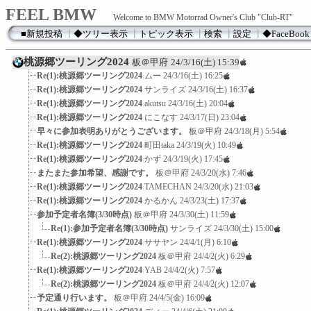
FEEL BMW
Welcome to BMW Motorrad Owner's Club "Club-RT"
■新規投稿
┃
◆ツリー表示
┃
トピック表示
┃
検索
┃
設定
┃
◆FaceBook
桃源郷ツーリング2024
板＠甲府
24/3/16(土) 15:39
Re(1):桃源郷ツーリング2024
ムー
24/3/16(土) 16:25
Re(1):桃源郷ツーリング2024
サンライズ
24/3/16(土) 16:37
Re(1):桃源郷ツーリング2024
akutsu
24/3/16(土) 20:04
Re(1):桃源郷ツーリング2024
にこなす
24/3/17(日) 23:04
早々に参加表明ありがとうございます。
板＠甲府
24/3/18(月) 5:54
Re(1):桃源郷ツーリング2024
町田taka
24/3/19(火) 10:49
Re(1):桃源郷ツーリング2024
かず
24/3/19(火) 17:45
またまた参加希望、感謝です。
板＠甲府
24/3/20(水) 7:46
Re(1):桃源郷ツーリング2024
TAMECHAN
24/3/20(水) 21:03
Re(1):桃源郷ツーリング2024
かるかん
24/3/23(土) 17:37
参加予定者名簿(3/30時点)
板＠甲府
24/3/30(土) 11:59
Re(1):参加予定者名簿(3/30時点)
サンライズ
24/3/30(土) 15:00
Re(1):桃源郷ツーリング2024
ササヤン
24/4/1(月) 6:10
Re(2):桃源郷ツーリング2024
板＠甲府
24/4/2(火) 6:29
Re(1):桃源郷ツーリング2024
YAB
24/4/2(火) 7:57
Re(2):桃源郷ツーリング2024
板＠甲府
24/4/2(火) 12:07
予定通り行います。
板＠甲府
24/4/5(金) 16:09