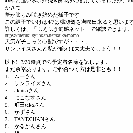
昨年と違い寒さが続き開花を心配していましたが、昨
かさで
蕾が膨らみ咲き始めた様子です。
この調子でいけば4/7は桃源郷を満喫出来ると思いま
詳しくは、「ふえふき旬感ネット」で確認できます。
https://fuefuki-syunkan.net/kaika/momo
天気がチョっと心配ですが・・・、
サンライズさんと私が揃えば大丈夫でしょう！！
以下に3/30時点での予定者名簿を記します。
まだ余裕あります。ご都合つく方は是非とも！！
1. ムーさん
2. サンライズさん
3. akutsuさん
4. にこなすさん
5. 町田takaさん
6. かずさん
7. TAMECHANさん
8. かるかんさん