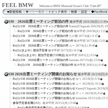
FEEL BMW
Welcome to BMW Motorrad Owner's Club "Club-RT"
■新規投稿
┃
◆ツリー表示
┃
トピック表示
┃
検索
┃
設定
┃
◆FaceBook
S30 2026出雲ミーティング前泊の件
板＠甲府
26/6/28(日) 11:00
Re(1):S30 2026出雲ミーティング前泊の件
Kame@Chigasaki
26/6/29(月) 19
Re(2):S30 2026出雲ミーティング前泊の件
板＠甲府
26/6/30(火) 5:22
Re(1):S30 2026出雲ミーティング前泊の件
たの爺
26/7/3(金) 11:47
Re(2):S30 2026出雲ミーティング前泊の件
板＠甲府
26/7/3(金) 12:01
Re(1):S30 2026出雲ミーティング前泊の件
ムー
26/7/4(土) 20:40
Re(1):(きよや）前泊予定者
板＠甲府
26/7/5(日) 16:10
Re(2):(きよや）前泊予定者(7/31時点)
板＠甲府
26/8/1(土) 9:54
Re(1):S30 2026出雲ミーティング前泊の件
kanetaka
26/7/31(金) 23:06
Re(2):S30 2026出雲ミーティング前泊の件
板＠甲府
26/8/1(土) 9:49
S30 2026出雲ミーティング開催のお知らせ
板＠甲府
26/2/8(日) 8
Re(1):S30 2026出雲ミーティング開催のお知らせ
ゆう
26/2/8(日) 9:36
Re(1):S30 2026出雲ミーティング開催のお知らせ
ムー
26/2/8(日) 10:14
Re(1):S30 2026出雲ミーティング開催のお知らせ
Kame@Chigasaki
26/2/8(日
Re(1):S30 2026出雲ミーティング開催のお知らせ
ディー
26/2/9(月) 8:42
Re(1):S30 2026出雲ミーティング開催のお知らせ
kumachan
26/2/11(水) 23:3
参加予定者名簿(2/12）
板＠甲府
26/2/12(木) 15:08
Re(1):参加予定者名簿(7/11）
板＠甲府
26/7/11(土) 9:06