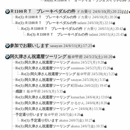
Re(6):Ｒ1100ＲＴ オーディオ・ラジオスイッチの件
Ｒ1100ＲＴ ブレーキペダルの件
ドカ乗り
24/6/10(月) 20:22
Re(1):Ｒ1100ＲＴ ブレーキペダルの件
ドカ乗り
24/6/10(月) 20:30
Re(1):Ｒ1100ＲＴ ブレーキペダルの件
tadami
24/6/10(月) 22:14
Re(2):Ｒ1100ＲＴ ブレーキペダルの件
ドカ乗り
24/6/11(火) 20:42
Re(3):Ｒ1100ＲＴ ブレーキペダルの件
tadami
24/6/11(火) 21:45
参加でお願いします
sasayan
24/6/11(火) 17:25
阿久津さん祝還暦ツーリング
板＠甲府
24/5/25(土) 16:20
Re(1):阿久津さん祝還暦ツーリング
akutsu
24/5/27(月) 9:28
Re(1):阿久津さん祝還暦ツーリング
sumimoto
24/5/27(月) 15:26
Re(2):阿久津さん祝還暦ツーリング
板＠甲府
24/5/28(火) 5:23
Re(1):阿久津さん祝還暦ツーリング
sasayan
24/5/28(火) 5:35
Re(1):阿久津さん祝還暦ツーリング
町田taka
24/6/2(日) 19:47
感謝！
板＠甲府
24/6/3(月) 5:35
Re(1):阿久津さん祝還暦ツーリング
kumachan
24/6/4(火) 13:04
Re(1):阿久津さん祝還暦ツーリング
かるかん
24/6/6(木) 8:20
Re(1):阿久津さん祝還暦ツーリング
ムー
24/6/6(木) 13:36
予定通り行います
板＠甲府
24/6/7(金) 4:26
Re(1):予定通り行います
akutsu
24/6/7(金) 10:27
Re(1):阿久津さん祝還暦ツーリング
akutsu
24/6/7(金) 10:35