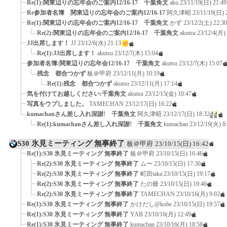
Re(1):関東辺りの忘年会のご案内12/16-17 千葉角文
aku
23/11/19(日) 21:49
Re参加者名簿 関東辺りの忘年会のご案内12/16-17
阿久津昭
23/11/19(日) 
Re(1):関東辺りの忘年会のご案内12/16-17 千葉角文
かず
23/12/2(土) 22:30
Re(2):関東辺りの忘年会のご案内12/16-17 千葉角文
akutsu
23/12/4(月) 
JJ出席します！
JJ
23/12/6(水) 21:13
Re(1):JJ出席します！
akutsu
23/12/7(木) 15:04
参加者名簿:関東辺りの忘年会12/16-17 千葉角文
akutsu
23/12/7(木) 15:07
残念 都合つかず
板＠甲府
23/12/11(月) 10:19
Re(1):残念 都合つかず
akutsu
23/12/11(月) 17:14
気を付けてお越しください:千葉角文
akutsu
23/12/15(金) 10:47
写真をウプしました。
TAMECHAN
23/12/17(日) 16:22
kumachanさん差し入れ深謝! 千葉角文
阿久津昭
23/12/17(日) 18:32
Re(1):kumachanさん差し入れ深謝! 千葉角文
kumachan
23/12/19(火) 8
S30 氷見ミーティング 無事終了
板＠甲府
23/10/15(日) 16:42
Re(1):S30 氷見ミーティング 無事終了
板＠甲府
23/10/15(日) 16:46
Re(2):S30 氷見ミーティング 無事終了
ムー
23/10/15(日) 17:30
Re(2):S30 氷見ミーティング 無事終了
町田taka
23/10/15(日) 19:17
Re(2):S30 氷見ミーティング 無事終了
たの爺
23/10/15(日) 19:46
Re(2):S30 氷見ミーティング 無事終了
TAMECHAN
23/10/16(月) 9:02
Re(1):S30 氷見ミーティング 無事終了
かけだし@kobe
23/10/15(日) 19:57
Re(1):S30 氷見ミーティング 無事終了
YAB
23/10/16(月) 12:49
Re(1):S30 氷見ミーティング 無事終了
kumachan
23/10/16(月) 18:58