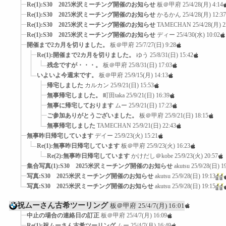
Re(1):S30 2025米沢ミーチング開催のお知らせ
板＠甲府
25/4/28(月) 4:14
Re(1):S30 2025米沢ミーチング開催のお知らせ
かるかん
25/4/28(月) 12:37
Re(1):S30 2025米沢ミーチング開催のお知らせ
TAMECHAN
25/4/28(月) 2
Re(1):S30 2025米沢ミーチング開催のお知らせ
ディー
25/4/30(水) 10:02
開催まで2カ月を切りました。
板＠甲府
25/7/27(日) 9:28
Re(1):開催まで2カ月を切りました。
ゆう
25/8/31(日) 15:42
残念ですが・・・。
板＠甲府
25/8/31(日) 17:03
いよいよ今週末です。
板＠甲府
25/9/15(月) 14:13
帰宅しました
カルカン
25/9/21(日) 15:53
無事帰宅しました。
町田taka
25/9/21(日) 16:39
無事に帰宅しております
ムー
25/9/21(日) 17:23
ご参加ありがとうございました。
板＠甲府
25/9/21(日) 18:15
無事帰宅しました
TAMECHAN
25/9/21(日) 22:43
無事昨日帰宅しています
デイー
25/9/23(火) 15:21
Re(1):無事昨日帰宅しています
板＠甲府
25/9/23(火) 16:23
Re(2):無事昨日帰宅しています
かけだし＠kobe
25/9/23(火) 20:57
集合写真(1):S30 2025米沢ミーチング開催のお知らせ
akutsu
25/9/28(日) 1
写真:S30 2025米沢ミーチング開催のお知らせ
akutsu
25/9/28(日) 19:13
写真:S30 2025米沢ミーチング開催のお知らせ
akutsu
25/9/28(日) 19:15
祝ムーさん古希ツーリング
板＠甲府
25/4/7(月) 16:01
中止の場合の連絡日の訂正
板＠甲府
25/4/7(月) 16:09
Re(1):祝ムーさん古希ツーリング
ムー
25/4/7(月) 16:49