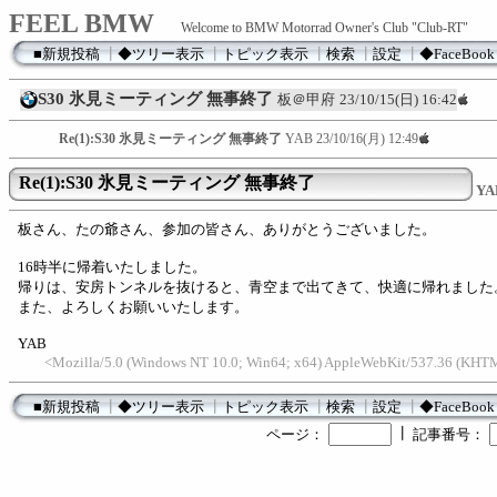
FEEL BMW
Welcome to BMW Motorrad Owner's Club "Club-RT"
■新規投稿
┃
◆ツリー表示
┃
トピック表示
┃
検索
┃
設定
┃
◆FaceBook
S30 氷見ミーティング 無事終了
板＠甲府
23/10/15(日) 16:42
Re(1):S30 氷見ミーティング 無事終了
YAB
23/10/16(月) 12:49
Re(1):S30 氷見ミーティング 無事終了
YA
板さん、たの爺さん、参加の皆さん、ありがとうございました。
16時半に帰着いたしました。
帰りは、安房トンネルを抜けると、青空まで出てきて、快適に帰れました
また、よろしくお願いいたします。
YAB
<Mozilla/5.0 (Windows NT 10.0; Win64; x64) AppleWebKit/537.36 (KHTM
■新規投稿
┃
◆ツリー表示
┃
トピック表示
┃
検索
┃
設定
┃
◆FaceBook
┃
ページ：
記事番号：