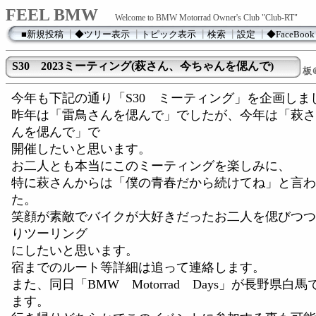
FEEL BMW
Welcome to BMW Motorrad Owner's Club "Club-RT"
■新規投稿
┃
◆ツリー表示
┃
トピック表示
┃
検索
┃
設定
┃
◆FaceBook
S30 2023ミーティング(萩さん、今ちゃんを偲んで)
板
今年も下記の通り「S30 ミーティング」を企画しま
昨年は「雷鳥さんを偲んで」でしたが、今年は「萩さ
んを偲んで」で
開催したいと思います。
お二人とも本当にこのミーティングを楽しみに、
特に萩さんからは「僕の青春だから続けてね」と言わ
た。
笑顔が素敵でバイクが大好きだったお二人を偲びつつ
りツーリング
にしたいと思います。
宿までのルート等詳細は追って連絡します。
また、同日「BMW Motorrad Days」が長野県白
ます。