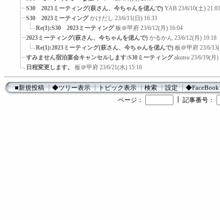
S30 2023ミーティング(萩さん、今ちゃんを偲んで)
YAB
23/6/10(土) 21:0
S30 2023ミーティング
かけだし
23/6/11(日) 16:33
Re(1):S30 2023ミーティング
板＠甲府
23/6/12(月) 16:04
2023ミーティング(萩さん、今ちゃんを偲んで)
かるかん
23/6/12(月) 19:18
Re(1):2023ミーティング(萩さん、今ちゃんを偲んで)
板＠甲府
23/6/13
すみません宿泊宴会キャンセルします:S30ミーティング
akutsu
23/6/19(月)
日程変更します。
板＠甲府
23/6/21(水) 15:16
■新規投稿
┃
◆ツリー表示
┃
トピック表示
┃
検索
┃
設定
┃
◆FaceBook
┃
ページ：
記事番号：