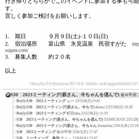
行き帰りどちらかでこのイベントに参加する事も可能
す。
宜しく参加ご検討をお願いします。
1. 期日 ９月９日(土)-１０日(日)
2. 宿泊場所 富山県 氷見温泉 民宿すがた
htt
sugata.com/
3. 募集人数 約２０名
以上
<Mozilla/5.0 (Windows NT 10.0; Win64; x64) AppleWebKit/537.
S30 2023ミーティング(萩さん、今ちゃんを偲んで)
板＠甲府
Re(1):S30 2023ミーティング
ムー
23/5/28(日) 9:43
Re(1):S30 2023ミーティング(萩さん、今ちで)
akutsu
23/5/28(日) 10:20
Re(1):S30 2023ミーティング
町田taka
23/5/28(日) 11:19
S30 2023ミーティング(萩さん、今ちゃんを偲んで)
TAMECHAN
23/5/28
Re(1):S30 2023ミーティング(萩さん、今ちゃん
kumachan
23/6/1(木) 22:18
S30 2023ミーティング
板＠甲府
23/6/5(月) 17:47
S30 ミーティング 参加
ディ－
23/6/6(火) 23:07