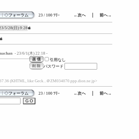
｜
┃
◇フォーラム
23 / 100 ﾂﾘｰ
←次へ
前へ→
23/5/28(日) 9:28
machan
- 23/6/1(木) 22:18 -
引用なし
パスワード
537.36 (KHTML, like Geck...＠ZM034070.ppp.dion.ne.jp>
｜
┃
◇フォーラム
23 / 100 ﾂﾘｰ
←次へ
前へ→