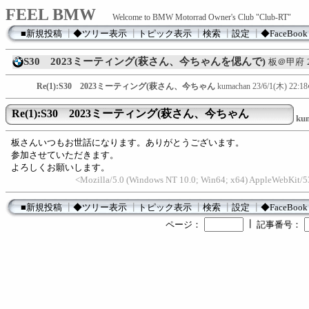
FEEL BMW
Welcome to BMW Motorrad Owner's Club "Club-RT"
■新規投稿
┃
◆ツリー表示
┃
トピック表示
┃
検索
┃
設定
┃
◆FaceBook
S30 2023ミーティング(萩さん、今ちゃんを偲んで)
板＠甲府
Re(1):S30 2023ミーティング(萩さん、今ちゃん
kumachan
23/6/1(木) 22:18
Re(1):S30 2023ミーティング(萩さん、今ちゃん
ku
板さんいつもお世話になります。ありがとうございます。
参加させていただきます。
よろしくお願いします。
<Mozilla/5.0 (Windows NT 10.0; Win64; x64) AppleWebKit/
■新規投稿
┃
◆ツリー表示
┃
トピック表示
┃
検索
┃
設定
┃
◆FaceBook
┃
ページ：
記事番号：