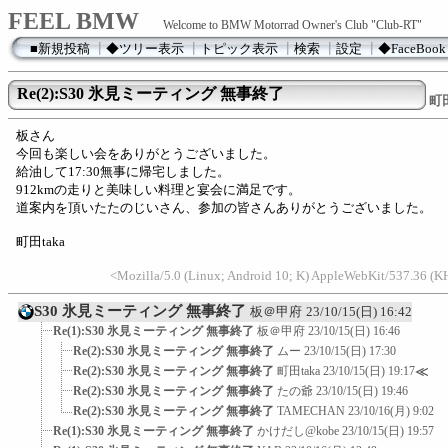
FEEL BMW
Welcome to BMW Motorrad Owner's Club "Club-RT"
■新規投稿
┃
◆ツリー表示
┃
トピック表示
┃
検索
┃
設定
┃
◆FaceBook
Re(2):S30 氷見ミーティング 無事終了
町田
板さん
今回も楽しい会をありがとうございました。
給油して17:30無事に帰宅しました。
912kmの走りと美味しい料理と宴会に満足です。
道案内を頂いたたのじいさん、参加の皆さんありがとうございました。
町田taka
<Mozilla/5.0 (Linux; Android 10; K) AppleWebKit/537.36 (K
S30 氷見ミーティング 無事終了
板＠甲府
23/10/15(日) 16:42
Re(1):S30 氷見ミーティング 無事終了
板＠甲府
23/10/15(日) 16:46
Re(2):S30 氷見ミーティング 無事終了
ムー
23/10/15(日) 17:30
Re(2):S30 氷見ミーティング 無事終了
町田taka
23/10/15(日) 19:17
≪
Re(2):S30 氷見ミーティング 無事終了
たの爺
23/10/15(日) 19:46
Re(2):S30 氷見ミーティング 無事終了
TAMECHAN
23/10/16(月) 9:02
Re(1):S30 氷見ミーティング 無事終了
かけだし@kobe
23/10/15(日) 19:57