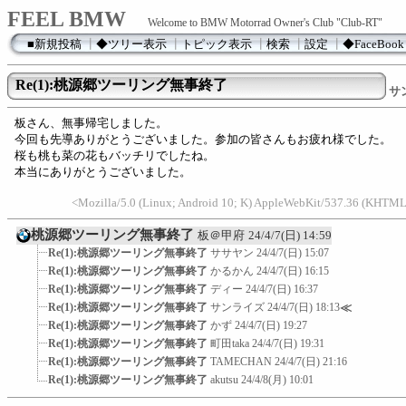
FEEL BMW
Welcome to BMW Motorrad Owner's Club "Club-RT"
■新規投稿
┃
◆ツリー表示
┃
トピック表示
┃
検索
┃
設定
┃
◆FaceBook
Re(1):桃源郷ツーリング無事終了
サ
板さん、無事帰宅しました。
今回も先導ありがとうございました。参加の皆さんもお疲れ様でした。
桜も桃も菜の花もバッチリでしたね。
本当にありがとうございました。
<Mozilla/5.0 (Linux; Android 10; K) AppleWebKit/537.36 (KHTML
桃源郷ツーリング無事終了
板＠甲府
24/4/7(日) 14:59
Re(1):桃源郷ツーリング無事終了
ササヤン
24/4/7(日) 15:07
Re(1):桃源郷ツーリング無事終了
かるかん
24/4/7(日) 16:15
Re(1):桃源郷ツーリング無事終了
ディー
24/4/7(日) 16:37
Re(1):桃源郷ツーリング無事終了
サンライズ
24/4/7(日) 18:13
≪
Re(1):桃源郷ツーリング無事終了
かず
24/4/7(日) 19:27
Re(1):桃源郷ツーリング無事終了
町田taka
24/4/7(日) 19:31
Re(1):桃源郷ツーリング無事終了
TAMECHAN
24/4/7(日) 21:16
Re(1):桃源郷ツーリング無事終了
akutsu
24/4/8(月) 10:01