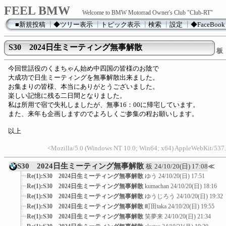
FEEL BMW
Welcome to BMW Motorrad Owner's Club "Club-RT"
■新規投稿
┃
◆ツリー表示
┃
トピック表示
┃
検索
┃
設定
┃
◆FaceBook
S30 2024日生ミーティング無事解散
板
今回世話役のくまちゃん始め中四国の皆様のお陰で
大成功で日生ミーティングを無事解散出来ました。
お集まりの皆様、本当にありがとうございました。
楽しい記憶に残る二日間となりました。
私は所用で宿で失礼しましたが、無事16：00に帰宅しています。
また、来年も企画しますのでよろしくご参集の程お願いします。
以上
<Mozilla/5.0 (Windows NT 10.0; Win64; x64) AppleWebKit/537.
S30 2024日生ミーティング無事解散
板
24/10/20(日) 17:08
≪
Re(1):S30 2024日生ミーティング無事解散
ゆう
24/10/20(日) 17:51
Re(1):S30 2024日生ミーティング無事解散
kumachan
24/10/20(日) 18:16
Re(1):S30 2024日生ミーティング無事解散
ゆうじろう
24/10/20(日) 19:32
Re(1):S30 2024日生ミーティング無事解散
町田taka
24/10/20(日) 19:55
Re(1):S30 2024日生ミーティング無事解散
笑夢来
24/10/20(日) 21:34