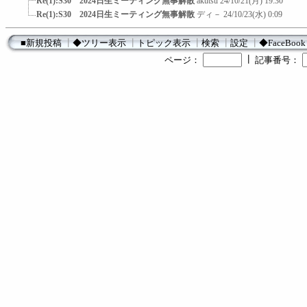
Re(1):S30 2024日生ミーティング無事解散
akutsu
24/10/21(月) 19:30
Re(1):S30 2024日生ミーティング無事解散
ディ－
24/10/23(水) 0:09
■新規投稿
┃
◆ツリー表示
┃
トピック表示
┃
検索
┃
設定
┃
◆FaceBook
┃
ページ：
記事番号：