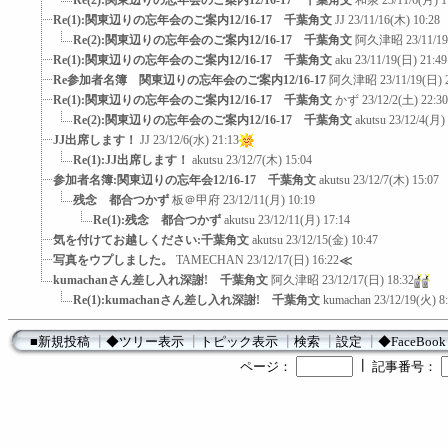
Re(2):関東辺りの忘年会のご案内12/16-17 千葉角文
和泉
23/11/6(月) 1
Re(1):関東辺りの忘年会のご案内12/16-17 千葉角文
JJ
23/11/16(木) 10:28
Re(2):関東辺りの忘年会のご案内12/16-17 千葉角文
阿久津昭
23/11/1
Re(1):関東辺りの忘年会のご案内12/16-17 千葉角文
aku
23/11/19(日) 21:49
Re参加者名簿 関東辺りの忘年会のご案内12/16-17
阿久津昭
23/11/19(日) 
Re(1):関東辺りの忘年会のご案内12/16-17 千葉角文
かず
23/12/2(土) 22:30
Re(2):関東辺りの忘年会のご案内12/16-17 千葉角文
akutsu
23/12/4(月) 
JJ出席します！
JJ
23/12/6(水) 21:13
Re(1):JJ出席します！
akutsu
23/12/7(木) 15:04
参加者名簿:関東辺りの忘年会12/16-17 千葉角文
akutsu
23/12/7(木) 15:07
残念 都合つかず
板＠甲府
23/12/11(月) 10:19
Re(1):残念 都合つかず
akutsu
23/12/11(月) 17:14
気を付けてお越しください:千葉角文
akutsu
23/12/15(金) 10:47
写真をウプしました。
TAMECHAN
23/12/17(日) 16:22
≪
kumachanさん差し入れ深謝! 千葉角文
阿久津昭
23/12/17(日) 18:32
Re(1):kumachanさん差し入れ深謝! 千葉角文
kumachan
23/12/19(火) 8
■新規投稿
┃
◆ツリー表示
┃
トピック表示
┃
検索
┃
設定
┃
◆FaceBook
┃
ページ：
記事番号：