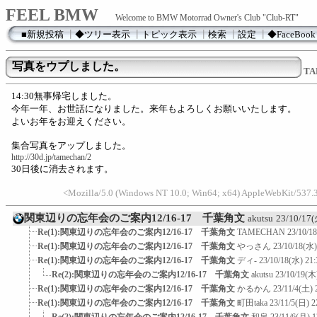
FEEL BMW
Welcome to BMW Motorrad Owner's Club "Club-RT"
■新規投稿
┃
◆ツリー表示
┃
トピック表示
┃
検索
┃
設定
┃
◆FaceBook
写真をウプしました。
TA
14:30無事帰宅しました。
今年一年、お世話になりました。来年もよろしくお願いいたします。
よいお年をお迎えください。
集合写真をアップしました。
http://30d.jp/tamechan/2
30日後に消去されます。
<Mozilla/5.0 (Windows NT 10.0; Win64; x64) AppleWebKit/537.
関東辺りの忘年会のご案内12/16-17 千葉角文
akutsu
23/10/17(
Re(1):関東辺りの忘年会のご案内12/16-17 千葉角文
TAMECHAN
23/10/1
Re(1):関東辺りの忘年会のご案内12/16-17 千葉角文
やっさん
23/10/18(水)
Re(1):関東辺りの忘年会のご案内12/16-17 千葉角文
ディ-
23/10/18(水) 21:
Re(2):関東辺りの忘年会のご案内12/16-17 千葉角文
akutsu
23/10/19(木
Re(1):関東辺りの忘年会のご案内12/16-17 千葉角文
かるかん
23/11/4(土) 
Re(1):関東辺りの忘年会のご案内12/16-17 千葉角文
町田taka
23/11/5(日) 2