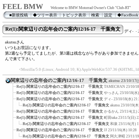
FEEL BMW
Welcome to BMW Motorrad Owner's Club "Club-RT"
■新規投稿
┃
◆ツリー表示
┃
トピック表示
┃
検索
┃
設定
┃
◆FaceBook
Re(1):関東辺りの忘年会のご案内12/16-17 千葉角文
ディ-
- 
akutsuさん
いつもお世話になります。
第2週なら予定してましたが、第3週は残念ながら予があり参加できませ
んで来て下さい。
<Mozilla/5.0 (Linux; Android 10; K) AppleWebKit/537.36 (KHTML, l
関東辺りの忘年会のご案内12/16-17 千葉角文
akutsu
23/10/17(
Re(1):関東辺りの忘年会のご案内12/16-17 千葉角文
TAMECHAN
23/10/1
Re(1):関東辺りの忘年会のご案内12/16-17 千葉角文
やっさん
23/10/18(水)
Re(1):関東辺りの忘年会のご案内12/16-17 千葉角文
ディ-
23/10/18(水) 21:
Re(2):関東辺りの忘年会のご案内12/16-17 千葉角文
akutsu
23/10/19(木
Re(1):関東辺りの忘年会のご案内12/16-17 千葉角文
かるかん
23/11/4(土) 
Re(1):関東辺りの忘年会のご案内12/16-17 千葉角文
町田taka
23/11/5(日) 2
Re(2):関東辺りの忘年会のご案内12/16-17 千葉角文
和泉
23/11/6(月) 1
Re(1):関東辺りの忘年会のご案内12/16-17 千葉角文
JJ
23/11/16(木) 10:28
Re(2):関東辺りの忘年会のご案内12/16-17 千葉角文
阿久津昭
23/11/1