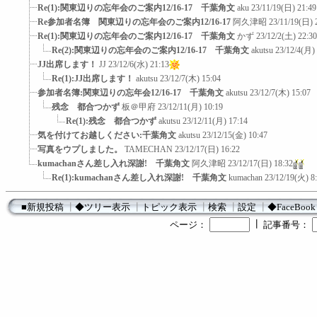
Re(1):関東辺りの忘年会のご案内12/16-17 千葉角文
aku
23/11/19(日) 21:49
Re参加者名簿 関東辺りの忘年会のご案内12/16-17
阿久津昭
23/11/19(日) 
Re(1):関東辺りの忘年会のご案内12/16-17 千葉角文
かず
23/12/2(土) 22:30
Re(2):関東辺りの忘年会のご案内12/16-17 千葉角文
akutsu
23/12/4(月) 
JJ出席します！
JJ
23/12/6(水) 21:13
Re(1):JJ出席します！
akutsu
23/12/7(木) 15:04
参加者名簿:関東辺りの忘年会12/16-17 千葉角文
akutsu
23/12/7(木) 15:07
残念 都合つかず
板＠甲府
23/12/11(月) 10:19
Re(1):残念 都合つかず
akutsu
23/12/11(月) 17:14
気を付けてお越しください:千葉角文
akutsu
23/12/15(金) 10:47
写真をウプしました。
TAMECHAN
23/12/17(日) 16:22
kumachanさん差し入れ深謝! 千葉角文
阿久津昭
23/12/17(日) 18:32
Re(1):kumachanさん差し入れ深謝! 千葉角文
kumachan
23/12/19(火) 8
■新規投稿
┃
◆ツリー表示
┃
トピック表示
┃
検索
┃
設定
┃
◆FaceBook
┃
ページ：
記事番号：