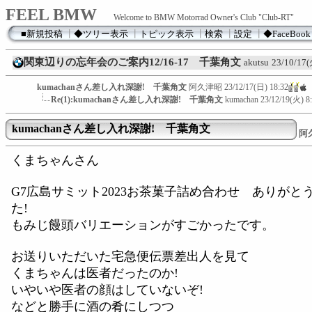
FEEL BMW
Welcome to BMW Motorrad Owner's Club "Club-RT"
■新規投稿
┃
◆ツリー表示
┃
トピック表示
┃
検索
┃
設定
┃
◆FaceBook
関東辺りの忘年会のご案内12/16-17 千葉角文
akutsu
23/10/17(
kumachanさん差し入れ深謝! 千葉角文
阿久津昭
23/12/17(日) 18:32
Re(1):kumachanさん差し入れ深謝! 千葉角文
kumachan
23/12/19(火) 8
kumachanさん差し入れ深謝! 千葉角文
阿
くまちゃんさん
G7広島サミット2023お茶菓子詰め合わせ ありがと
た!
もみじ饅頭バリエーションがすごかったです。
お送りいただいた宅急便伝票差出人を見て
くまちゃんは医者だったのか!
いやいや医者の顔はしていないぞ!
などと勝手に酒の肴にしつつ