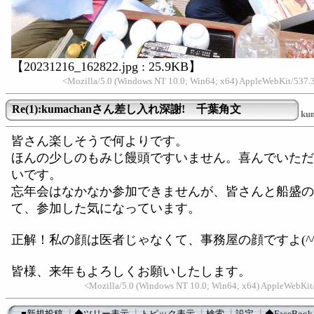
【20231216_162822.jpg : 25.9KB】
<Mozilla/5.0 (Windows NT 10.0; Win64; x64) AppleWebKit/537.
Re(1):kumachanさん差し入れ深謝! 千葉角文
ku
皆さん楽しそうで何よりです。
ほんの少しのもみじ饅頭ですいません。喜んでいただ
いです。
忘年会はなかなか参加できませんが、皆さんと船盛の
て、参加した気になっています。
正解！私の顔は医者じゃなくて、事務屋の顔ですよ(^^)
皆様、来年もよろしくお願いしたします。
<Mozilla/5.0 (Windows NT 10.0; Win64; x64) AppleWebKit
■新規投稿
┃
◆ツリー表示
┃
トピック表示
┃
検索
┃
設定
┃
◆FaceBook