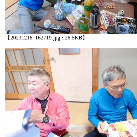
【20231216_162719.jpg : 26.5KB】