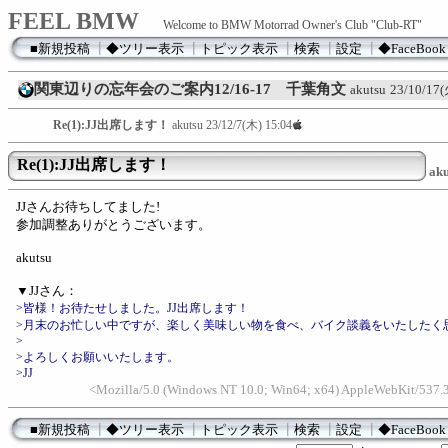
FEEL BMW
Welcome to BMW Motorrad Owner's Club "Club-RT"
■新規投稿
┃
◆ツリー表示
┃
トピック表示
┃
検索
┃
設定
┃
◆FaceBook
関東辺りの忘年会のご案内12/16-17 千葉角文
akutsu
23/10/17(
Re(1):JJ出席します！
akutsu
23/12/7(木) 15:04
Re(1):JJ出席します！
aku
JJさんお待ちしてました!
参加調整ありがとうございます。
akutsu
▼JJさん：
>皆様！お待たせしました。JJ出席します！
>月末のお忙しい中ですが、楽しく美味しい物を食べ、バイク談義をいたしたく
>
>よろしくお願いいたします。
>JJ
<Mozilla/5.0 (Windows NT 10.0; Win64; x64) AppleWebKit/537.3
■新規投稿
┃
◆ツリー表示
┃
トピック表示
┃
検索
┃
設定
┃
◆FaceBook