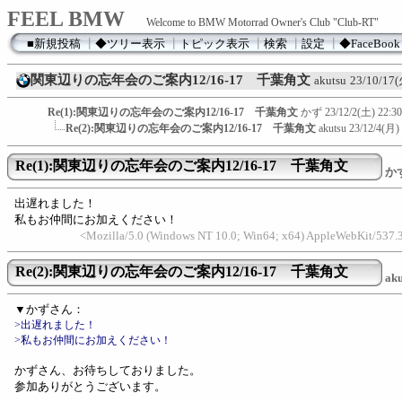
FEEL BMW
Welcome to BMW Motorrad Owner's Club "Club-RT"
■新規投稿
┃
◆ツリー表示
┃
トピック表示
┃
検索
┃
設定
┃
◆FaceBook
関東辺りの忘年会のご案内12/16-17 千葉角文
akutsu
23/10/17(
Re(1):関東辺りの忘年会のご案内12/16-17 千葉角文
かず
23/12/2(土) 22:30
Re(2):関東辺りの忘年会のご案内12/16-17 千葉角文
akutsu
23/12/4(月) 
Re(1):関東辺りの忘年会のご案内12/16-17 千葉角文
か
出遅れました！
私もお仲間にお加えください！
<Mozilla/5.0 (Windows NT 10.0; Win64; x64) AppleWebKit/537.
Re(2):関東辺りの忘年会のご案内12/16-17 千葉角文
aku
▼かずさん：
>出遅れました！
>私もお仲間にお加えください！
かずさん、お待ちしておりました。
参加ありがとうございます。