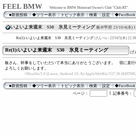
FEEL BMW
Welcome to BMW Motorrad Owner's Club "Club-RT"
■新規投稿
┃
◆ツリー表示
┃
トピック表示
┃
検索
┃
設定
┃
◆FaceBook
いよいよ来週末 S30 氷見ミーティング
板＠甲府
23/10/4(水) 1
Re(1):いよいよ来週末 S30 氷見ミーティング
げんぺい
23/10/5(木) 22:38
Re(1):いよいよ来週末 S30 氷見ミーティング
げ
板さん、幹事をしていただいて本当にありがとうございます。 宿に直行
よろしくお願いします。
<Mozilla/5.0 (Linux; Android 10; K) AppleWebKit/537.36 (KHTML
■新規投稿
┃
◆ツリー表示
┃
トピック表示
┃
検索
┃
設定
┃
◆FaceBook
┃
ページ：
記事番号：