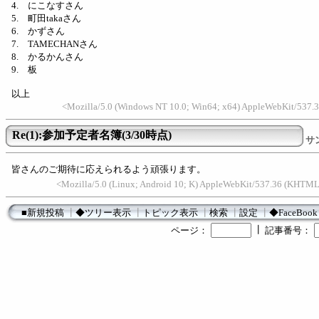
4. にこなすさん
5. 町田takaさん
6. かずさん
7. TAMECHANさん
8. かるかんさん
9. 板
以上
<Mozilla/5.0 (Windows NT 10.0; Win64; x64) AppleWebKit/537.3
Re(1):参加予定者名簿(3/30時点)
サ
皆さんのご期待に応えられるよう頑張ります。
<Mozilla/5.0 (Linux; Android 10; K) AppleWebKit/537.36 (KHTML
■新規投稿
┃
◆ツリー表示
┃
トピック表示
┃
検索
┃
設定
┃
◆FaceBook
┃
ページ：
記事番号：