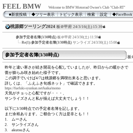
FEEL BMW
Welcome to BMW Motorrad Owner's Club "Club-RT"
■新規投稿
┃
◆ツリー表示
┃
トピック表示
┃
検索
┃
設定
┃
◆FaceBook
桃源郷ツーリング2024
板＠甲府
24/3/16(土) 15:39
参加予定者名簿(3/30時点)
板＠甲府
24/3/30(土) 11:59
Re(1):参加予定者名簿(3/30時点)
サンライズ
24/3/30(土) 15:00
参加予定者名簿(3/30時点)
板
昨年と違い寒さが続き開花を心配していましたが、昨日からの暖かさで
蕾が膨らみ咲き始めた様子です。
この調子でいけば4/7は桃源郷を満喫出来ると思います。
詳しくは、「ふえふき旬感ネット」で確認できます。
https://fuefuki-syunkan.net/kaika/momo
天気がチョっと心配ですが・・・、
サンライズさんと私が揃えば大丈夫でしょう！！
以下に3/30時点での予定者名簿を記します。
まだ余裕あります。ご都合つく方は是非とも！！
1. ムーさん
2. サンライズさん
3. akutsuさん