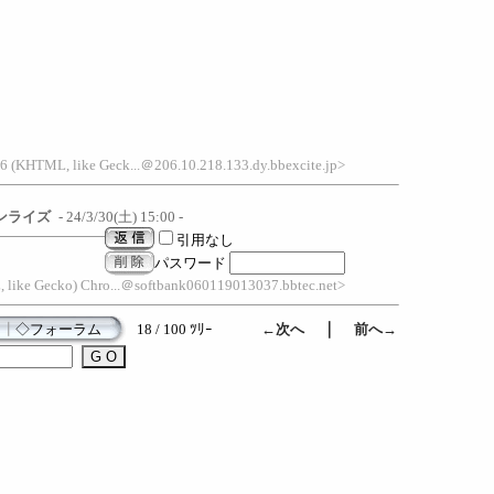
6 (KHTML, like Geck...＠206.10.218.133.dy.bbexcite.jp>
ンライズ
- 24/3/30(土) 15:00 -
引用なし
パスワード
, like Gecko) Chro...＠softbank060119013037.bbtec.net>
｜
┃
◇フォーラム
18 / 100 ﾂﾘｰ
←次へ
前へ→