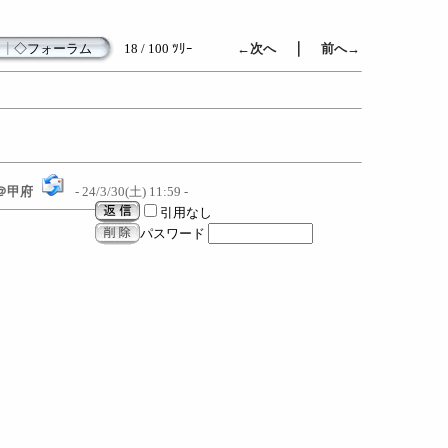
｜
┃
◇フォーラム
18 / 100 ﾂﾘｰ
←次へ
前へ→
＠甲府
- 24/3/30(土) 11:59 -
引用なし
パスワード