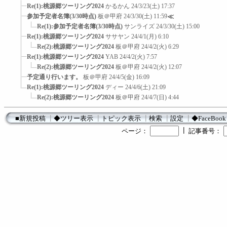
Re(1):桃源郷ツーリング2024
かるかん
24/3/23(土) 17:37
参加予定者名簿(3/30時点)
板＠甲府
24/3/30(土) 11:59
≪
Re(1):参加予定者名簿(3/30時点)
サンライズ
24/3/30(土) 15:00
Re(1):桃源郷ツーリング2024
ササヤン
24/4/1(月) 6:10
Re(2):桃源郷ツーリング2024
板＠甲府
24/4/2(火) 6:29
Re(1):桃源郷ツーリング2024
YAB
24/4/2(火) 7:57
Re(2):桃源郷ツーリング2024
板＠甲府
24/4/2(火) 12:07
予定通り行います。
板＠甲府
24/4/5(金) 16:09
Re(1):桃源郷ツーリング2024
ディー
24/4/6(土) 21:09
Re(2):桃源郷ツーリング2024
板＠甲府
24/4/7(日) 4:44
■新規投稿
┃
◆ツリー表示
┃
トピック表示
┃
検索
┃
設定
┃
◆FaceBook
┃
ページ：
記事番号：