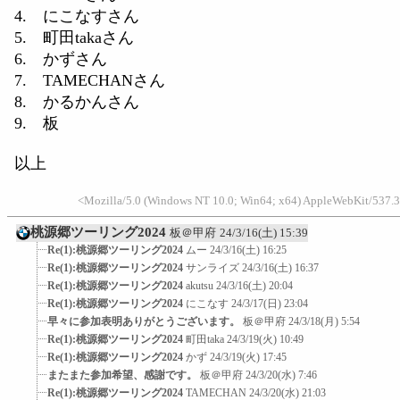
4. にこなすさん
5. 町田takaさん
6. かずさん
7. TAMECHANさん
8. かるかんさん
9. 板
以上
<Mozilla/5.0 (Windows NT 10.0; Win64; x64) AppleWebKit/537.3
桃源郷ツーリング2024
板＠甲府
24/3/16(土) 15:39
Re(1):桃源郷ツーリング2024
ムー
24/3/16(土) 16:25
Re(1):桃源郷ツーリング2024
サンライズ
24/3/16(土) 16:37
Re(1):桃源郷ツーリング2024
akutsu
24/3/16(土) 20:04
Re(1):桃源郷ツーリング2024
にこなす
24/3/17(日) 23:04
早々に参加表明ありがとうございます。
板＠甲府
24/3/18(月) 5:54
Re(1):桃源郷ツーリング2024
町田taka
24/3/19(火) 10:49
Re(1):桃源郷ツーリング2024
かず
24/3/19(火) 17:45
またまた参加希望、感謝です。
板＠甲府
24/3/20(水) 7:46
Re(1):桃源郷ツーリング2024
TAMECHAN
24/3/20(水) 21:03