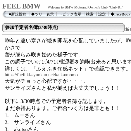
FEEL BMW
Welcome to BMW Motorrad Owner's Club "Club-RT"
■新規投稿
┃
◆ツリー表示
┃
トピック表示
┃
検索
┃
設定
┃
◆FaceBook
参加予定者名簿(3/30時点)
板
昨年と違い寒さが続き開花を心配していましたが、昨
かさで
蕾が膨らみ咲き始めた様子です。
この調子でいけば4/7は桃源郷を満喫出来ると思いま
詳しくは、「ふえふき旬感ネット」で確認できます。
https://fuefuki-syunkan.net/kaika/momo
天気がチョっと心配ですが・・・、
サンライズさんと私が揃えば大丈夫でしょう！！
以下に3/30時点での予定者名簿を記します。
まだ余裕あります。ご都合つく方は是非とも！！
1. ムーさん
2. サンライズさん
3. akutsuさん