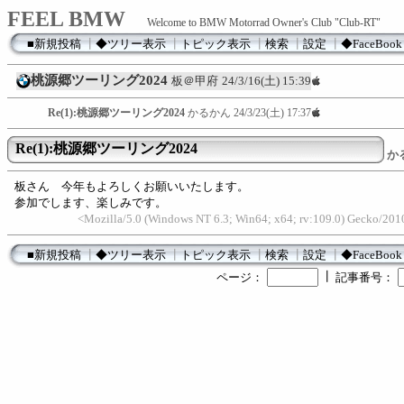
FEEL BMW
Welcome to BMW Motorrad Owner's Club "Club-RT"
■新規投稿
┃
◆ツリー表示
┃
トピック表示
┃
検索
┃
設定
┃
◆FaceBook
桃源郷ツーリング2024
板＠甲府
24/3/16(土) 15:39
Re(1):桃源郷ツーリング2024
かるかん
24/3/23(土) 17:37
Re(1):桃源郷ツーリング2024
か
板さん 今年もよろしくお願いいたします。
参加でします、楽しみです。
<Mozilla/5.0 (Windows NT 6.3; Win64; x64; rv:109.0) Gecko/20
■新規投稿
┃
◆ツリー表示
┃
トピック表示
┃
検索
┃
設定
┃
◆FaceBook
┃
ページ：
記事番号：