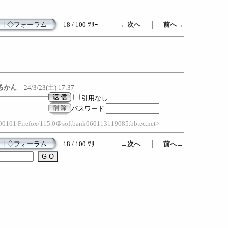
｜
┃
◇フォーラム
18 / 100 ﾂﾘｰ
←次へ
前へ→
るかん
- 24/3/23(土) 17:37 -
引用なし
パスワード
100101 Firefox/115.0＠softbank060113119085.bbtec.net>
｜
┃
◇フォーラム
18 / 100 ﾂﾘｰ
←次へ
前へ→