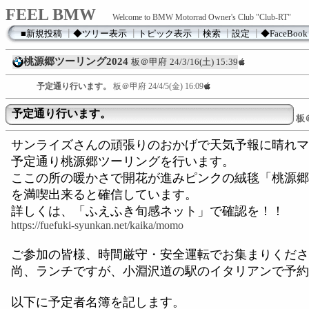
FEEL BMW
Welcome to BMW Motorrad Owner's Club "Club-RT"
■新規投稿
┃
◆ツリー表示
┃
トピック表示
┃
検索
┃
設定
┃
◆FaceBook
桃源郷ツーリング2024
板＠甲府
24/3/16(土) 15:39
予定通り行います。
板＠甲府
24/4/5(金) 16:09
予定通り行います。
板
サンライズさんの頑張りのおかげで天気予報に晴れマ
予定通り桃源郷ツーリングを行います。
ここの所の暖かさで開花が進みピンクの絨毯「桃源郷
を満喫出来ると確信しています。
詳しくは、「ふえふき旬感ネット」で確認を！！
https://fuefuki-syunkan.net/kaika/momo
ご参加の皆様、時間厳守・安全運転でお集まりくださ
尚、ランチですが、小淵沢道の駅のイタリアンで予約
以下に予定者名簿を記します。