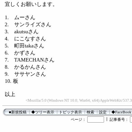
宜しくお願いします。
1. ムーさん
2. サンライズさん
3. akutsuさん
4. にこなすさん
5. 町田takaさん
6. かずさん
7. TAMECHANさん
8. かるかんさん
9. ササヤンさん
10. 板
以上
<Mozilla/5.0 (Windows NT 10.0; Win64; x64) AppleWebKit/537.3
■新規投稿
┃
◆ツリー表示
┃
トピック表示
┃
検索
┃
設定
┃
◆FaceBook
┃
ページ：
記事番号：